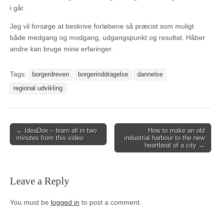
i går.
Jeg vil forsøge at beskrive forløbene så præcist som muligt
både medgang og modgang, udgangspunkt og resultat. Håber
andre kan bruge mine erfaringer.
Tags:
borgerdreven
borgerinddragelse
dannelse
regional udvikling
Post
← IdeaDox – learn all in two
How to make an old
minutes from this video
industrial harbour to the new
navigation
heartbeat of a city →
Leave a Reply
You must be
logged in
to post a comment.