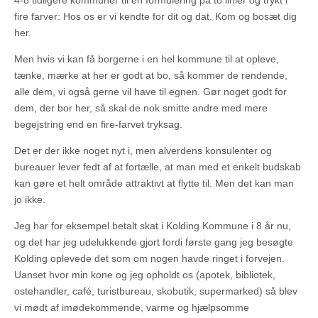
4-8 tidligere kommuner til en formulering på to linier og trykt i
fire farver: Hos os er vi kendte for dit og dat. Kom og bosæt dig
her.
Men hvis vi kan få borgerne i en hel kommune til at opleve,
tænke, mærke at her er godt at bo, så kommer de rendende,
alle dem, vi også gerne vil have til egnen. Gør noget godt for
dem, der bor her, så skal de nok smitte andre med mere
begejstring end en fire-farvet tryksag.
Det er der ikke noget nyt i, men alverdens konsulenter og
bureauer lever fedt af at fortælle, at man med et enkelt budskab
kan gøre et helt område attraktivt at flytte til. Men det kan man
jo ikke.
Jeg har for eksempel betalt skat i Kolding Kommune i 8 år nu,
og det har jeg udelukkende gjort fordi første gang jeg besøgte
Kolding oplevede det som om nogen havde ringet i forvejen.
Uanset hvor min kone og jeg opholdt os (apotek, bibliotek,
ostehandler, café, turistbureau, skobutik, supermarked) så blev
vi mødt af imødekommende, varme og hjælpsomme