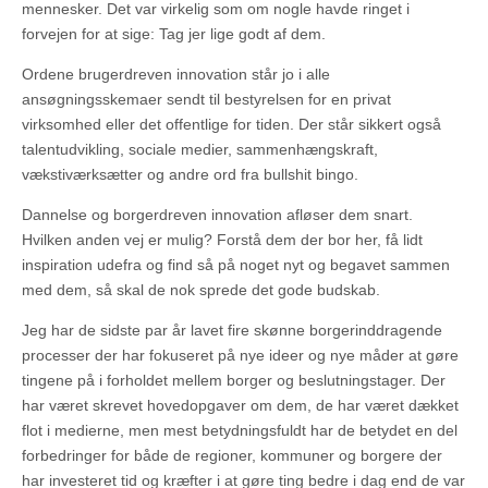
mennesker. Det var virkelig som om nogle havde ringet i
forvejen for at sige: Tag jer lige godt af dem.
Ordene brugerdreven innovation står jo i alle
ansøgningsskemaer sendt til bestyrelsen for en privat
virksomhed eller det offentlige for tiden. Der står sikkert også
talentudvikling, sociale medier, sammenhængskraft,
vækstiværksætter og andre ord fra bullshit bingo.
Dannelse og borgerdreven innovation afløser dem snart.
Hvilken anden vej er mulig? Forstå dem der bor her, få lidt
inspiration udefra og find så på noget nyt og begavet sammen
med dem, så skal de nok sprede det gode budskab.
Jeg har de sidste par år lavet fire skønne borgerinddragende
processer der har fokuseret på nye ideer og nye måder at gøre
tingene på i forholdet mellem borger og beslutningstager. Der
har været skrevet hovedopgaver om dem, de har været dækket
flot i medierne, men mest betydningsfuldt har de betydet en del
forbedringer for både de regioner, kommuner og borgere der
har investeret tid og kræfter i at gøre ting bedre i dag end de var