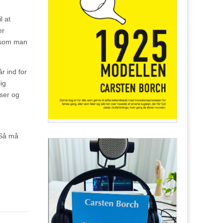
l at
er
, som man
r ind for
ig
sser og
. Så må