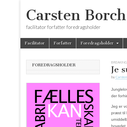
Carsten Borch
facilitator forfatter foredragsholder
Skip
Main
Facilitator
Forfatter
Foredragsholder
to
menu
content
BREAKING
FOREDRAGSHOLDER
Je s
by
Carsten
Junglelov
der forh
Jeg er vo
præst ti
umiddelba
hovedet a