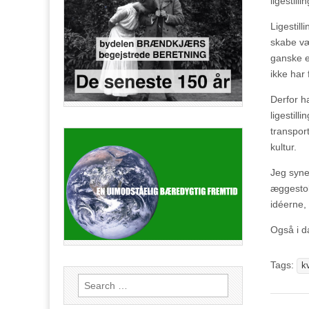
ligestill
Ligestil
skabe væ
ganske e
ikke har 
Derfor ha
ligestill
transpor
kultur.
Jeg syne
æggestokk
idéerne, 
Også i d
Tags:
k
Search
for: