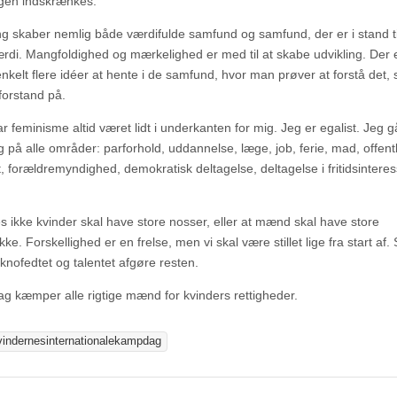
ingen indskrænkes.
ling skaber nemlig både værdifulde samfund og samfund, der er i stand ti
rdi. Mangfoldighed og mærkelighed er med til at skabe udvikling. Der 
nkelt flere idéer at hente i de samfund, hvor man prøver at forstå det
forstand på.
r feminisme altid været lidt i underkanten for mig. Jeg er egalist. Jeg gå
ing på alle områder: parforhold, uddannelse, læge, job, ferie, mad, offentl
t, forældremyndighed, demokratisk deltagelse, deltagelse i fritidsintere
s ikke kvinder skal have store nosser, eller at mænd skal have store
e. Forskellighed er en frelse, men vi skal være stillet lige fra start af
knofedtet og talentet afgøre resten.
ag kæmper alle rigtige mænd for kvinders rettigheder.
vindernesinternationalekampdag