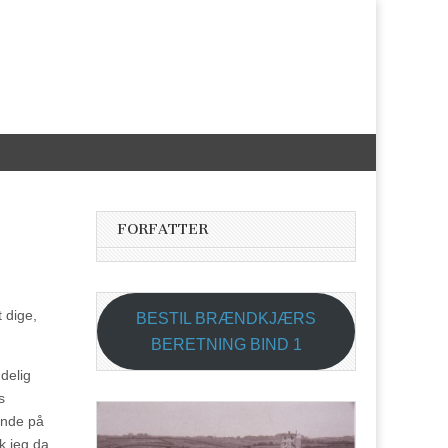
FORFATTER
t dige,
BESTIL BRÆNDKJÆRS
BERETNING BIND 1
ndelig
s
rende på
ik jeg da