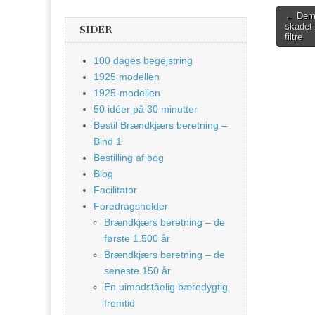
Post
← Demo
skadet 
SIDER
naviga
filtre
100 dages begejstring
1925 modellen
1925-modellen
50 idéer på 30 minutter
Bestil Brændkjærs beretning –
Bind 1
Bestilling af bog
Blog
Facilitator
Foredragsholder
Brændkjærs beretning – de
første 1.500 år
Brændkjærs beretning – de
seneste 150 år
En uimodståelig bæredygtig
fremtid