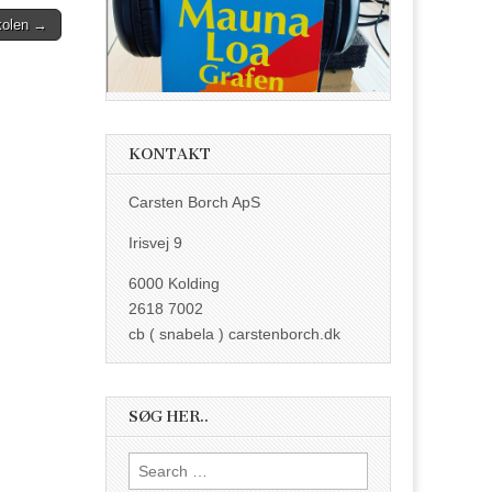
kolen →
KONTAKT
Carsten Borch ApS
Irisvej 9
6000 Kolding
2618 7002
cb ( snabela ) carstenborch.dk
SØG HER..
Search
for: