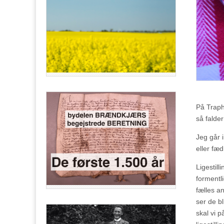
På Trapho
så falde
Jeg går i
eller fæd
Ligestil
formentl
fælles an
ser de bl
skal vi 