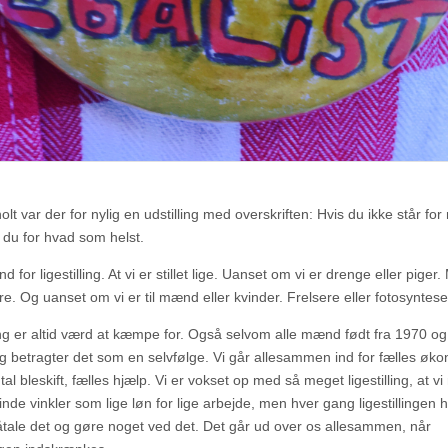
lt var der for nylig en udstilling med overskriften: Hvis du ikke står for
r du for hvad som helst.
nd for ligestilling. At vi er stillet lige. Uanset om vi er drenge eller piger
re. Og uanset om vi er til mænd eller kvinder. Frelsere eller fotosyntese
ling er altid værd at kæmpe for. Også selvom alle mænd født fra 1970 o
ig betragter det som en selvfølge. Vi går allesammen ind for fælles øko
tal bleskift, fælles hjælp. Vi er vokset op med så meget ligestilling, at vi
inde vinkler som lige løn for lige arbejde, men hver gang ligestillingen h
påtale det og gøre noget ved det. Det går ud over os allesammen, når