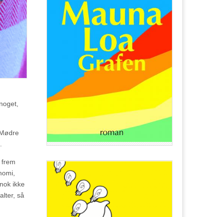
 noget,
. Mødre
.
g frem
nomi,
 nok ikke
alter, så