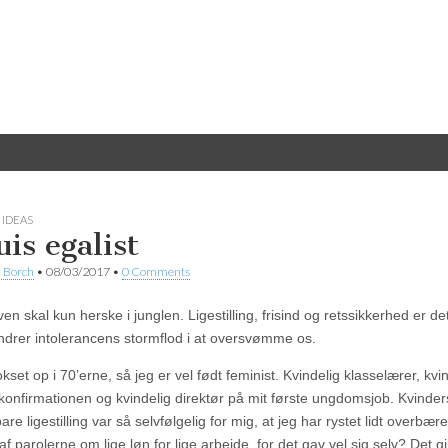
 IDEAS
uis egalist
 Borch
•
08/03/2017
•
0 Comments
en skal kun herske i junglen. Ligestilling, frisind og retssikkerhed er de
indrer intolerancens stormflod i at oversvømme os.
kset op i 70’erne, så jeg er vel født feminist. Kvindelig klasselærer, kvi
l konfirmationen og kvindelig direktør på mit første ungdomsjob. Kvinder
re ligestilling var så selvfølgelig for mig, at jeg har rystet lidt overbæ
f parolerne om lige løn for lige arbejde, for det gav vel sig selv? Det g