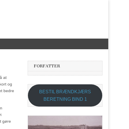
FORFATTER
å at
kort og
et bedre
BESTIL BRÆNDKJÆRS
BERETNING BIND 1
an
i
t gøre