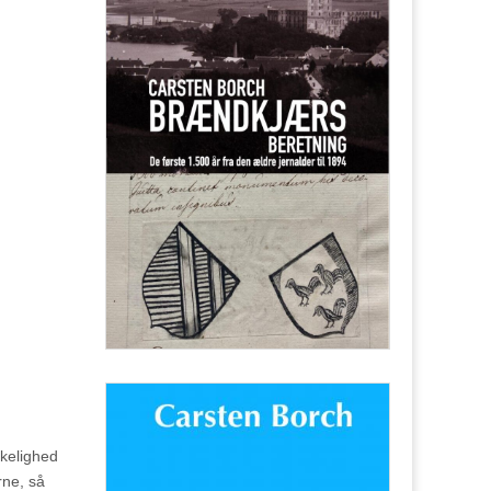
rkelighed
rne, så