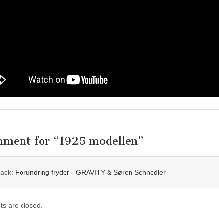
mment for “
1925 modellen
”
back:
Forundring fryder - GRAVITY & Søren Schnedler
s are closed.