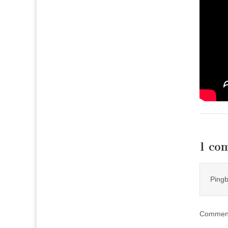
1 co
Ping
Comment