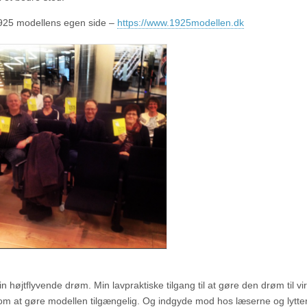
925 modellens egen side –
https://www.1925modellen.dk
n højtflyvende drøm. Min lavpraktiske tilgang til at gøre den drøm til vi
om at gøre modellen tilgængelig. Og indgyde mod hos læserne og lytte