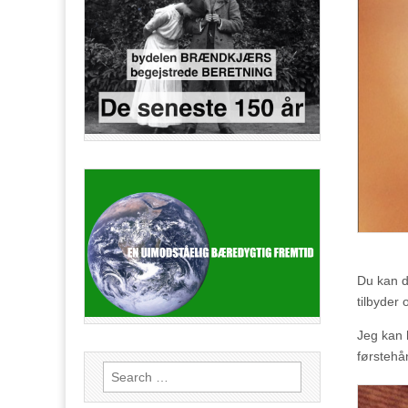
Du kan d
tilbyder
Jeg kan h
førstehå
Search
for: