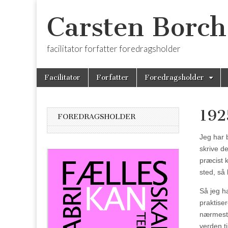
Carsten Borch
facilitator forfatter foredragsholder
Skip
Main
Facilitator
Forfatter
Foredragsholder
to
menu
content
192
FOREDRAGSHOLDER
Jeg har 
skrive d
præcist 
sted, så
Så jeg h
praktiser
nærmest 
verden ti