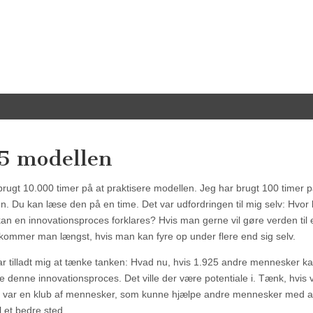
5 modellen
brugt 10.000 timer på at praktisere modellen. Jeg har brugt 100 timer p
en. Du kan læse den på en time. Det var udfordringen til mig selv: Hvor 
kan en innovationsproces forklares? Hvis man gerne vil gøre verden til 
 kommer man længst, hvis man kan fyre op under flere end sig selv.
ar tilladt mig at tænke tanken: Hvad nu, hvis 1.925 andre mennesker k
e denne innovationsproces. Det ville der være potentiale i. Tænk, hvis v
var en klub af mennesker, som kunne hjælpe andre mennesker med a
l et bedre sted.