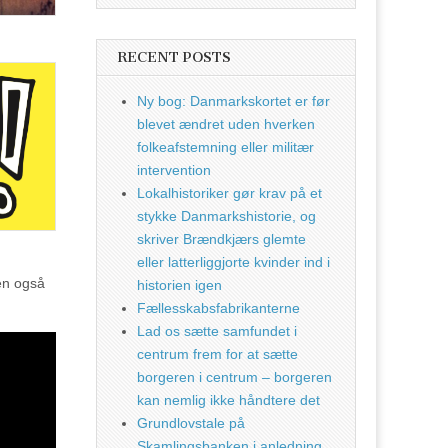
RECENT POSTS
Ny bog: Danmarkskortet er før
blevet ændret uden hverken
folkeafstemning eller militær
intervention
Lokalhistoriker gør krav på et
stykke Danmarkshistorie, og
skriver Brændkjærs glemte
eller latterliggjorte kvinder ind i
men også
historien igen
Fællesskabsfabrikanterne
Lad os sætte samfundet i
centrum frem for at sætte
borgeren i centrum – borgeren
kan nemlig ikke håndtere det
Grundlovstale på
Skamlingsbanken i anledning