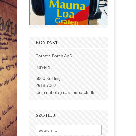
KONTAKT
Carsten Borch ApS
Irisvej 9
6000 Kolding
2618 7002
cb ( snabela ) carstenborch.dk
SØG HER..
Search
for: