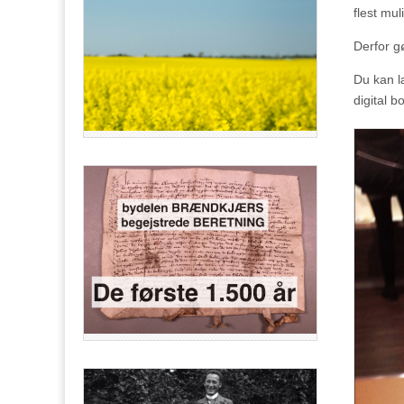
flest mul
Derfor g
Du kan l
digital b