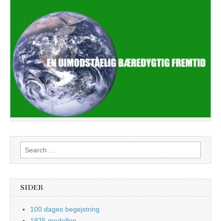
Search
for:
SIDER
100 dages begejstring
1925 modellen