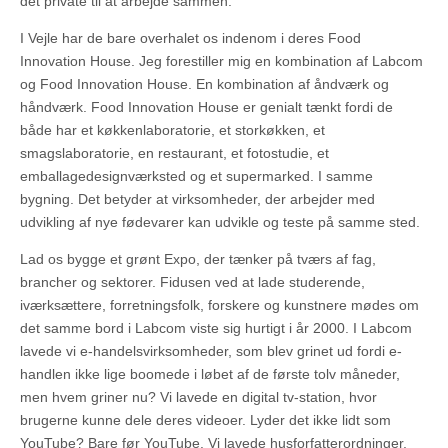
det private til at arbejde sammen.
I Vejle har de bare overhalet os indenom i deres Food
Innovation House. Jeg forestiller mig en kombination af Labcom
og Food Innovation House. En kombination af åndværk og
håndværk. Food Innovation House er genialt tænkt fordi de
både har et køkkenlaboratorie, et storkøkken, et
smagslaboratorie, en restaurant, et fotostudie, et
emballagedesignværksted og et supermarked. I samme
bygning. Det betyder at virksomheder, der arbejder med
udvikling af nye fødevarer kan udvikle og teste på samme sted.
Lad os bygge et grønt Expo, der tænker på tværs af fag,
brancher og sektorer. Fidusen ved at lade studerende,
iværksættere, forretningsfolk, forskere og kunstnere mødes om
det samme bord i Labcom viste sig hurtigt i år 2000. I Labcom
lavede vi e-handelsvirksomheder, som blev grinet ud fordi e-
handlen ikke lige boomede i løbet af de første tolv måneder,
men hvem griner nu? Vi lavede en digital tv-station, hvor
brugerne kunne dele deres videoer. Lyder det ikke lidt som
YouTube? Bare før YouTube. Vi lavede husforfatterordninger,