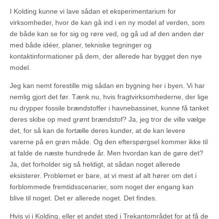
I Kolding kunne vi lave sådan et eksperimentarium for
virksomheder, hvor de kan gå ind i en ny model af verden, som
de både kan se for sig og røre ved, og gå ud af den anden dør
med både idéer, planer, tekniske tegninger og
kontaktinformationer på dem, der allerede har bygget den nye
model.
Jeg kan nemt forestille mig sådan en bygning her i byen. Vi har
nemlig gjort det før. Tænk nu, hvis fragtvirksomhederne, der lige
nu drypper fossile brændstoffer i havnebassinet, kunne få tanket
deres skibe op med grønt brændstof? Ja, jeg tror de ville vælge
det, for så kan de fortælle deres kunder, at de kan levere
varerne på en grøn måde. Og den efterspørgsel kommer ikke til
at falde de næste hundrede år. Men hvordan kan de gøre det?
Ja, det forholder sig så heldigt, at sådan noget allerede
eksisterer. Problemet er bare, at vi mest af alt hører om det i
forblommede fremtidsscenarier, som noget der engang kan
blive til noget. Det er allerede noget. Det findes.
Hvis vi i Kolding, eller et andet sted i Trekantområdet for at få de