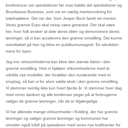
konferencer om spindoktorer før man kaldte det spindoktorer og
Brumbasse Business, som var en særlig mentorordning for
iværksættere. Det var der, hvor Jesper Buch fandt sin mentor.
Vores grønne Expo skal netop være generøst. Det skal være
her, hvor folk ønsker at dele deres idéer og demonstrere deres
løsninger, så vi kan accelerere den grønne omstilling. Det kunne
ovenikøbet gå hen og blive en publikumsmagnet. En attraktion
mere for byen.
Jeg tror virksomhederne kan blive den største faktor i den
grønne omstilling. Hvis vi hjælper virksomhederne med at
udvikle nye modeller, der forælder den nuværende med et
snuptag, så kan vi for alvor sætte skub i den grønne omstilling.
Vi stemmer nemlig ikke kun hvert fjerde år. Vi stemmer hver dag
med vores dankort og alle tendenser peger på at forbrugerne
vælger de grønne løsninger, når de er tilgængelige.
Vi har allerede mange virksomheder i Kolding, der har grønne
løsninger og vælger grønne løsninger og kommunen har
omsider også trådt på speederen med vores nye kraftcenter for