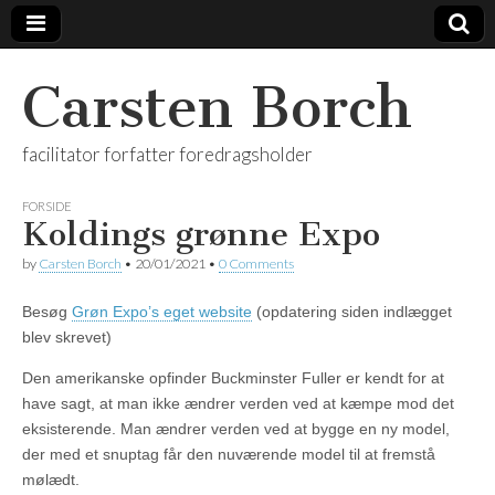
Carsten Borch
facilitator forfatter foredragsholder
FORSIDE
Koldings grønne Expo
by
Carsten Borch
•
20/01/2021
•
0 Comments
Besøg
Grøn Expo’s eget website
(opdatering siden indlægget
blev skrevet)
Den amerikanske opfinder Buckminster Fuller er kendt for at
have sagt, at man ikke ændrer verden ved at kæmpe mod det
eksisterende. Man ændrer verden ved at bygge en ny model,
der med et snuptag får den nuværende model til at fremstå
mølædt.