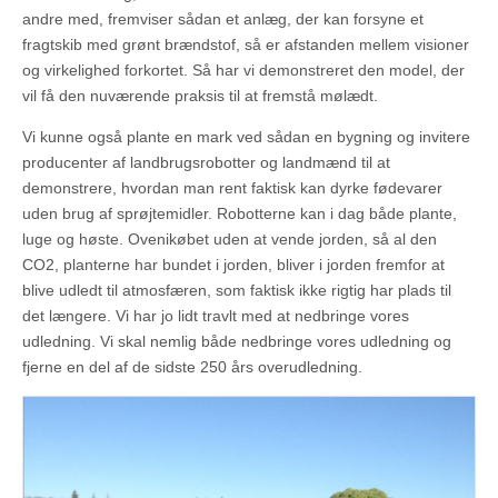
andre med, fremviser sådan et anlæg, der kan forsyne et
fragtskib med grønt brændstof, så er afstanden mellem visioner
og virkelighed forkortet. Så har vi demonstreret den model, der
vil få den nuværende praksis til at fremstå mølædt.
Vi kunne også plante en mark ved sådan en bygning og invitere
producenter af landbrugsrobotter og landmænd til at
demonstrere, hvordan man rent faktisk kan dyrke fødevarer
uden brug af sprøjtemidler. Robotterne kan i dag både plante,
luge og høste. Ovenikøbet uden at vende jorden, så al den
CO2, planterne har bundet i jorden, bliver i jorden fremfor at
blive udledt til atmosfæren, som faktisk ikke rigtig har plads til
det længere. Vi har jo lidt travlt med at nedbringe vores
udledning. Vi skal nemlig både nedbringe vores udledning og
fjerne en del af de sidste 250 års overudledning.