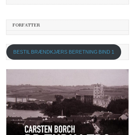
FORFATTER
BESTIL BRÆNDKJÆRS BERETNING BIND 1