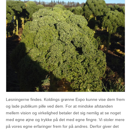
Løsningerne findes. Koldings grønne Expo kunne vise dem frem
og lade publikum pille ved dem. For at mindske afstanden
mellem vision og virkelighed betaler det sig nemlig at se noget
med egne øjne og trykke på det med egne fingre. Vi stoler mere
på vores egne erfaringer frem for på andres. Derfor giver det