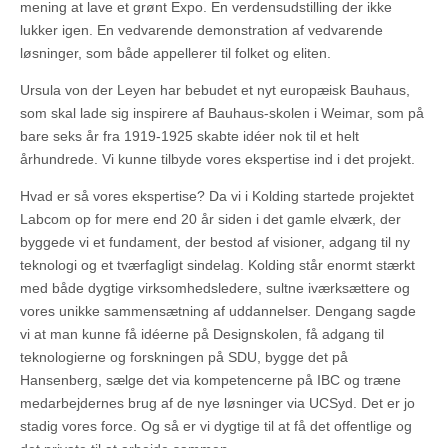
mening at lave et grønt Expo. En verdensudstilling der ikke
lukker igen. En vedvarende demonstration af vedvarende
løsninger, som både appellerer til folket og eliten.
Ursula von der Leyen har bebudet et nyt europæisk Bauhaus,
som skal lade sig inspirere af Bauhaus-skolen i Weimar, som på
bare seks år fra 1919-1925 skabte idéer nok til et helt
århundrede. Vi kunne tilbyde vores ekspertise ind i det projekt.
Hvad er så vores ekspertise? Da vi i Kolding startede projektet
Labcom op for mere end 20 år siden i det gamle elværk, der
byggede vi et fundament, der bestod af visioner, adgang til ny
teknologi og et tværfagligt sindelag. Kolding står enormt stærkt
med både dygtige virksomhedsledere, sultne iværksættere og
vores unikke sammensætning af uddannelser. Dengang sagde
vi at man kunne få idéerne på Designskolen, få adgang til
teknologierne og forskningen på SDU, bygge det på
Hansenberg, sælge det via kompetencerne på IBC og træne
medarbejdernes brug af de nye løsninger via UCSyd. Det er jo
stadig vores force. Og så er vi dygtige til at få det offentlige og