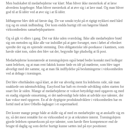
Men budskabet til medarbejderne var klart: Man bliver ikke mesterkok af at læse
alverdens kogeboger. Man bliver mesterkok af at øve sig i at lave mad. Og man bliver
god til at få idéer ved at øve sig i at få idéer.
Idébøgerne blev delt ud første dag. De var smukt trykt på et rigtigt trykkeri med hård
ryg og en smuk indbinding. Der kom endda hurtigt rift om bøgerne blandt
virksomhedens samarbejdspartnere.
Og så gik vi ellers i gang. Det var ikke uden sværdslag. Ikke alle medarbejdere brød
sig om metoden og ikke alle var indstillet på at gøre forsøget, men i løbet af efteråret
spredte der sig en spirende stemning. Den obligatoriske idé-postkasse i kantinen, som
havde stået tom, siden den blev sat der, begyndte lige pludselig at få post.
Medarbejderne konstaterede at træningslejren også betød bedre kontakt med kolleger
samt ledelsen, og at man rent faktisk kunne føde en idé på møderne, som blev taget
alvorligt med det samme, og at man fik indflydelse på beslutningerne i virksomheden
ved at deltage i træningen.
Det blev efterhånden også klart, at det var alvorlig ment fra ledelsens side, når man
snakkede om talentudvikling. Easyfood har haft en rivende udvikling siden starten for
snart fire år siden. Mange af medarbejderne er vokset betydeligt med opgaven og med
en stadig stigende omsætning, er det nødvendigt hele tiden at udvikle nye talenter, der
kan vokse med opgaven. En af de dygtigste produktudviklere i virksomheden har en
fortid med at lave Othello-lagkager i et supermarked.
Det koster mange penge både at skille sig af med en medarbejder og at anskaffe sig en
ny, så det mest rentable for en virksomhed er jo at rekruttere internt. Træningslejren
gjorde ledelsen opmærksom på nye talenter, som havde flere kompetencer end de
brugte til daglig og som derfor hurtigt kunne sættes ind på nye positioner.