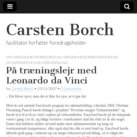
Carsten Borch
facilitator forfatter foredragsholder
MIN VIRKSOMHED FORBEDRER DIN VIRKSOMHEDS PRÆSTATIONER OG
SITUATIONER GENNEM IDÉUDVIKLING
På træningslejr med
Leonardo da Vinci
by
Carsten Borch
•
23/11/2007
•
0 Comments
– Det bliver sjovt, men det er ikke for sjov, at vi gør det.
Med de ord startede Easyfoods program for talentudvikling i efteråret 2004. Direktør
Flemming Paasch havde deltaget i projektet ”Hvordan smager Trekantområdet” og
havde lyst til at få ny vind i sejlene på virksomheden. Easyfood havde på det tidspunkt
været i gang i tre år, og ifølge forskere i iværksætteri skal der efter tre år ske noget.
Enten skal ledelsen skiftes ud med andre mere administrerende og knap så
iværksættende kompetencer, eller også skal der slås et stort brød op. Easyfood havde
allerede godt gang i væksten og var meget fokuseret på udvikling, så vi valgte det