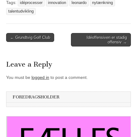
Tags:
idéprocesser
innovation
leonardo
nytænkning
talentudvikling
Post
← Grundtvig Golf Club
Idéoffensiven er stadig
offensiv →
navigation
Leave a Reply
You must be
logged in
to post a comment.
FOREDRAGSHOLDER