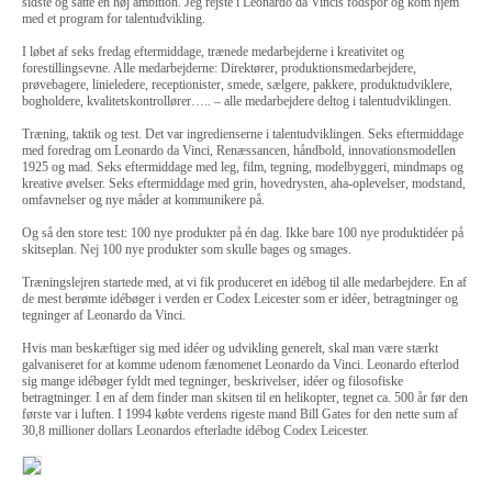
sidste og satte en høj ambition. Jeg rejste i Leonardo da Vincis fodspor og kom hjem
med et program for talentudvikling.
I løbet af seks fredag eftermiddage, trænede medarbejderne i kreativitet og
forestillingsevne. Alle medarbejderne: Direktører, produktionsmedarbejdere,
prøvebagere, linieledere, receptionister, smede, sælgere, pakkere, produktudviklere,
bogholdere, kvalitetskontrollører….. – alle medarbejdere deltog i talentudviklingen.
Træning, taktik og test. Det var ingredienserne i talentudviklingen. Seks eftermiddage
med foredrag om Leonardo da Vinci, Renæssancen, håndbold, innovationsmodellen
1925 og mad. Seks eftermiddage med leg, film, tegning, modelbyggeri, mindmaps og
kreative øvelser. Seks eftermiddage med grin, hovedrysten, aha-oplevelser, modstand,
omfavnelser og nye måder at kommunikere på.
Og så den store test: 100 nye produkter på én dag. Ikke bare 100 nye produktidéer på
skitseplan. Nej 100 nye produkter som skulle bages og smages.
Træningslejren startede med, at vi fik produceret en idébog til alle medarbejdere. En af
de mest berømte idébøger i verden er Codex Leicester som er idéer, betragtninger og
tegninger af Leonardo da Vinci.
Hvis man beskæftiger sig med idéer og udvikling generelt, skal man være stærkt
galvaniseret for at komme udenom fænomenet Leonardo da Vinci. Leonardo efterlod
sig mange idébøger fyldt med tegninger, beskrivelser, idéer og filosofiske
betragtninger. I en af dem finder man skitsen til en helikopter, tegnet ca. 500 år før den
første var i luften. I 1994 købte verdens rigeste mand Bill Gates for den nette sum af
30,8 millioner dollars Leonardos efterladte idébog Codex Leicester.