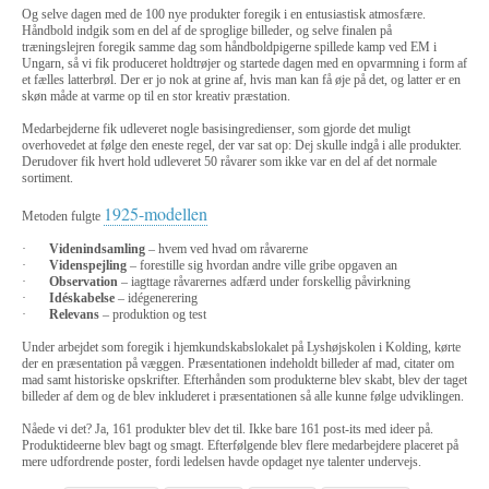
Og selve dagen med de 100 nye produkter foregik i en entusiastisk atmosfære.
Håndbold indgik som en del af de sproglige billeder, og selve finalen på
træningslejren foregik samme dag som håndboldpigerne spillede kamp ved EM i
Ungarn, så vi fik produceret holdtrøjer og startede dagen med en opvarmning i form af
et fælles latterbrøl. Der er jo nok at grine af, hvis man kan få øje på det, og latter er en
skøn måde at varme op til en stor kreativ præstation.
Medarbejderne fik udleveret nogle basisingredienser, som gjorde det muligt
overhovedet at følge den eneste regel, der var sat op: Dej skulle indgå i alle produkter.
Derudover fik hvert hold udleveret 50 råvarer som ikke var en del af det normale
sortiment.
1925-modellen
Metoden fulgte
·
Videnindsamling
– hvem ved hvad om råvarerne
·
Videnspejling
– forestille sig hvordan andre ville gribe opgaven an
·
Observation
– iagttage råvarernes adfærd under forskellig påvirkning
·
Idéskabelse
– idégenerering
·
Relevans
– produktion og test
Under arbejdet som foregik i hjemkundskabslokalet på Lyshøjskolen i Kolding, kørte
der en præsentation på væggen. Præsentationen indeholdt billeder af mad, citater om
mad samt historiske opskrifter. Efterhånden som produkterne blev skabt, blev der taget
billeder af dem og de blev inkluderet i præsentationen så alle kunne følge udviklingen.
Nåede vi det? Ja, 161 produkter blev det til. Ikke bare 161 post-its med ideer på.
Produktideerne blev bagt og smagt. Efterfølgende blev flere medarbejdere placeret på
mere udfordrende poster, fordi ledelsen havde opdaget nye talenter undervejs.