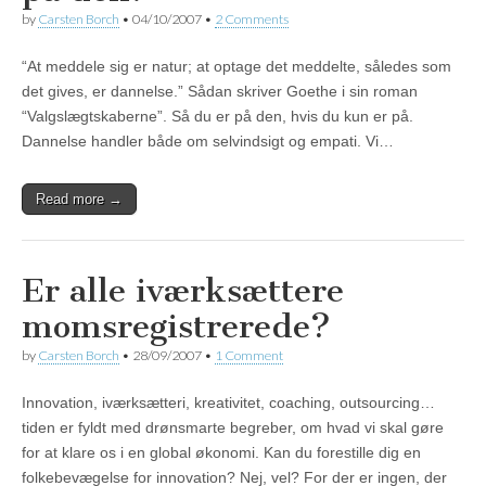
by
Carsten Borch
•
04/10/2007
•
2 Comments
“At meddele sig er natur; at optage det meddelte, således som
det gives, er dannelse.” Sådan skriver Goethe i sin roman
“Valgslægtskaberne”. Så du er på den, hvis du kun er på.
Dannelse handler både om selvindsigt og empati. Vi…
Read more →
Er alle iværksættere
momsregistrerede?
by
Carsten Borch
•
28/09/2007
•
1 Comment
Innovation, iværksætteri, kreativitet, coaching, outsourcing…
tiden er fyldt med drønsmarte begreber, om hvad vi skal gøre
for at klare os i en global økonomi. Kan du forestille dig en
folkebevægelse for innovation? Nej, vel? For der er ingen, der