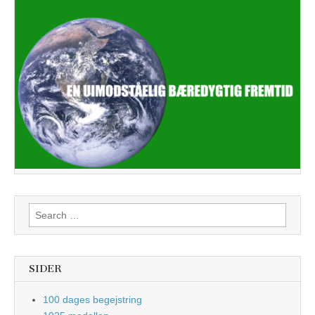
Search
for:
SIDER
100 dages begejstring