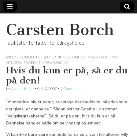
Carsten Borch
facilitator forfatter foredragsholder
MIN VIRKSOMHED FORBEDRER DIN VIRKSOMHEDS PRÆSTATIONER OG
SITUATIONER GENNEM IDÉUDVIKLING
Hvis du kun er på, så er du
på den!
by
Carsten Borch
•
04/10/2007
•
2 Comments
“At meddele sig er natur; at optage det meddelte, således som
det gives, er dannelse.” Sådan skriver Goethe i sin roman
“Valgslægtskaberne”. Så du er på den, hvis du kun er på.
Dannelse handler både om selvindsigt og empati.
Vi kan ikke bare være dannede for os selv, som forfatteren Villy