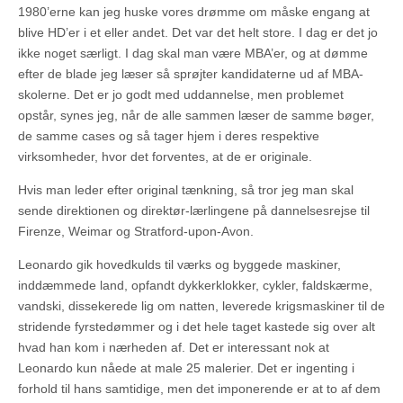
1980’erne kan jeg huske vores drømme om måske engang at
blive HD’er i et eller andet. Det var det helt store. I dag er det jo
ikke noget særligt. I dag skal man være MBA’er, og at dømme
efter de blade jeg læser så sprøjter kandidaterne ud af MBA-
skolerne. Det er jo godt med uddannelse, men problemet
opstår, synes jeg, når de alle sammen læser de samme bøger,
de samme cases og så tager hjem i deres respektive
virksomheder, hvor det forventes, at de er originale.
Hvis man leder efter original tænkning, så tror jeg man skal
sende direktionen og direktør-lærlingene på dannelsesrejse til
Firenze, Weimar og Stratford-upon-Avon.
Leonardo gik hovedkulds til værks og byggede maskiner,
inddæmmede land, opfandt dykkerklokker, cykler, faldskærme,
vandski, dissekerede lig om natten, leverede krigsmaskiner til de
stridende fyrstedømmer og i det hele taget kastede sig over alt
hvad han kom i nærheden af. Det er interessant nok at
Leonardo kun nåede at male 25 malerier. Det er ingenting i
forhold til hans samtidige, men det imponerende er at to af dem