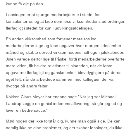
kunne få øje på den.
Løsningen er at spørge medarbejderne i stedet for
konsulenterne, og at lade dem løse virksomhedens udfordringer
flerfagligt i stedet for kun i udviklingsafdelingen.
En anden virksomhed som fortjener mere ros lod
medarbejderne lege og løse opgaver hver morgen i december
måned og skabte derved virksomhedens helt egen julekalender.
Julen varede derfor lige til Påske, fordi medarbejderne overførte
mere viden, fik be-dre relationer til hinanden, når de løste
opgaverne flerfagligt og ganske enkelt blev dygtigere på deres
eget felt, når de arbejdede sammen med kollegaer, der var
dygtige på andre felter.
Kokken Claus Meyer har engang sagt: ”Når jeg ser Michael
Laudrup lægge en genial indenomsaflevering, så går jeg ud og
laver en bedre sauce.”
Mød nogen der ikke forstår dig, kunne man også sige. De kan
nemlig ikke se dine problemer, og det skaber løsninger, du ikke