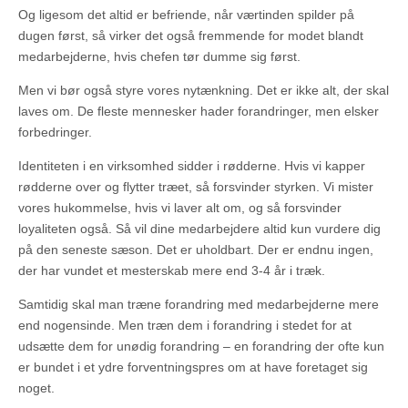
Og ligesom det altid er befriende, når værtinden spilder på
dugen først, så virker det også fremmende for modet blandt
medarbejderne, hvis chefen tør dumme sig først.
Men vi bør også styre vores nytænkning. Det er ikke alt, der skal
laves om. De fleste mennesker hader forandringer, men elsker
forbedringer.
Identiteten i en virksomhed sidder i rødderne. Hvis vi kapper
rødderne over og flytter træet, så forsvinder styrken. Vi mister
vores hukommelse, hvis vi laver alt om, og så forsvinder
loyaliteten også. Så vil dine medarbejdere altid kun vurdere dig
på den seneste sæson. Det er uholdbart. Der er endnu ingen,
der har vundet et mesterskab mere end 3-4 år i træk.
Samtidig skal man træne forandring med medarbejderne mere
end nogensinde. Men træn dem i forandring i stedet for at
udsætte dem for unødig forandring – en forandring der ofte kun
er bundet i et ydre forventningspres om at have foretaget sig
noget.