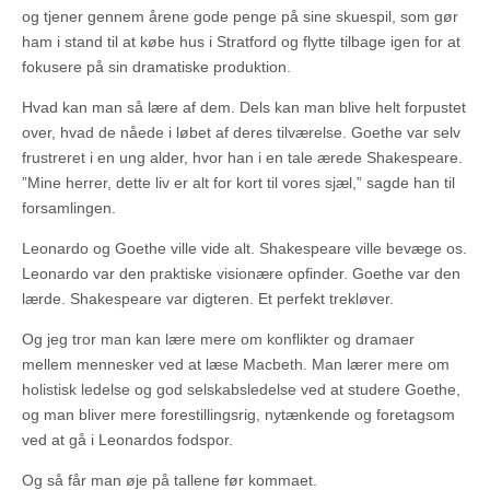
og tjener gennem årene gode penge på sine skuespil, som gør
ham i stand til at købe hus i Stratford og flytte tilbage igen for at
fokusere på sin dramatiske produktion.
Hvad kan man så lære af dem. Dels kan man blive helt forpustet
over, hvad de nåede i løbet af deres tilværelse. Goethe var selv
frustreret i en ung alder, hvor han i en tale ærede Shakespeare.
”Mine herrer, dette liv er alt for kort til vores sjæl,” sagde han til
forsamlingen.
Leonardo og Goethe ville vide alt. Shakespeare ville bevæge os.
Leonardo var den praktiske visionære opfinder. Goethe var den
lærde. Shakespeare var digteren. Et perfekt trekløver.
Og jeg tror man kan lære mere om konflikter og dramaer
mellem mennesker ved at læse Macbeth. Man lærer mere om
holistisk ledelse og god selskabsledelse ved at studere Goethe,
og man bliver mere forestillingsrig, nytænkende og foretagsom
ved at gå i Leonardos fodspor.
Og så får man øje på tallene før kommaet.