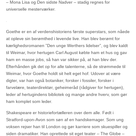
– Mona Lisa og Den sidste Nadver – stadig regnes for
universelle mesterværker.
Goethe er en af verdenshistoriens første superstars, som nåede
at opleve sin berømthed i levende live. Han blev berømt for
kærlighedsromanen ”Den unge Werthers lidelser”, og blev kaldt
til Weimar, hvor hertugen Carl August købte ham et hus og gav
ham en masse jobs, så han var sikker på, at han blev der.
Efterhånden gik det op for alle talenterne, så de strømmede til
Weimar, hvor Goethe holdt sit helt eget hof. Udover at være
digter, var han også botaniker, forsker i fossiler, forsker i
farvelære, teaterdirektør, geheimeråd (rådgiver for hertugen),
leder af hertugindens bibliotek og mange andre hverv, som gør
ham komplet som leder.
Shakespeare er historiefortælleren over dem alle. Født i
Stratford-upon-Avon som søn af en handskemager. Som ung
voksen rejser han til London og gør karriere som skuespiller og
siden dramatiker. Han oprettede sit eget teater – The Globe –