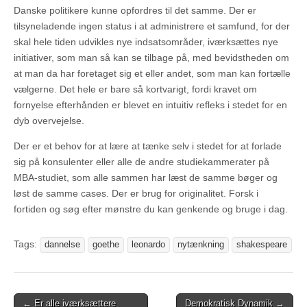
Danske politikere kunne opfordres til det samme. Der er
tilsyneladende ingen status i at administrere et samfund, for der
skal hele tiden udvikles nye indsatsområder, iværksættes nye
initiativer, som man så kan se tilbage på, med bevidstheden om
at man da har foretaget sig et eller andet, som man kan fortælle
vælgerne. Det hele er bare så kortvarigt, fordi kravet om
fornyelse efterhånden er blevet en intuitiv refleks i stedet for en
dyb overvejelse.
Der er et behov for at lære at tænke selv i stedet for at forlade
sig på konsulenter eller alle de andre studiekammerater på
MBA-studiet, som alle sammen har læst de samme bøger og
løst de samme cases. Der er brug for originalitet. Forsk i
fortiden og søg efter mønstre du kan genkende og bruge i dag.
Tags:
dannelse
goethe
leonardo
nytænkning
shakespeare
Post
← Er alle iværksættere
Demokratisk Dynamik →