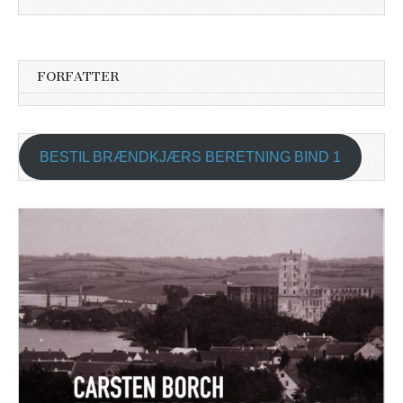
FORFATTER
BESTIL BRÆNDKJÆRS BERETNING BIND 1