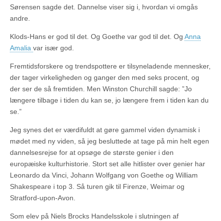
Sørensen sagde det. Dannelse viser sig i, hvordan vi omgås
andre.
Klods-Hans er god til det. Og Goethe var god til det. Og
Anna
Amalia
var især god.
Fremtidsforskere og trendspottere er tilsyneladende mennesker,
der tager virkeligheden og ganger den med seks procent, og
der ser de så fremtiden. Men Winston Churchill sagde: ”Jo
længere tilbage i tiden du kan se, jo længere frem i tiden kan du
se.”
Jeg synes det er værdifuldt at gøre gammel viden dynamisk i
mødet med ny viden, så jeg besluttede at tage på min helt egen
dannelsesrejse for at opsøge de største genier i den
europæiske kulturhistorie. Stort set alle hitlister over genier har
Leonardo da Vinci, Johann Wolfgang von Goethe og William
Shakespeare i top 3. Så turen gik til Firenze, Weimar og
Stratford-upon-Avon.
Som elev på Niels Brocks Handelsskole i slutningen af