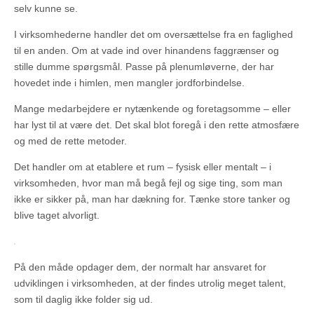
selv kunne se.
I virksomhederne handler det om oversættelse fra en faglighed
til en anden. Om at vade ind over hinandens faggrænser og
stille dumme spørgsmål. Passe på plenumløverne, der har
hovedet inde i himlen, men mangler jordforbindelse.
Mange medarbejdere er nytænkende og foretagsomme – eller
har lyst til at være det. Det skal blot foregå i den rette atmosfære
og med de rette metoder.
Det handler om at etablere et rum – fysisk eller mentalt – i
virksomheden, hvor man må begå fejl og sige ting, som man
ikke er sikker på, man har dækning for. Tænke store tanker og
blive taget alvorligt.
På den måde opdager dem, der normalt har ansvaret for
udviklingen i virksomheden, at der findes utrolig meget talent,
som til daglig ikke folder sig ud.