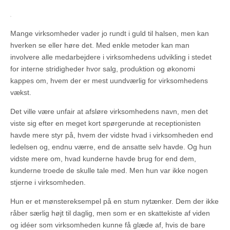
Mange virksomheder vader jo rundt i guld til halsen, men kan
hverken se eller høre det. Med enkle metoder kan man
involvere alle medarbejdere i virksomhedens udvikling i stedet
for interne stridigheder hvor salg, produktion og økonomi
kappes om, hvem der er mest uundværlig for virksomhedens
vækst.
Det ville være unfair at afsløre virksomhedens navn, men det
viste sig efter en meget kort spørgerunde at receptionisten
havde mere styr på, hvem der vidste hvad i virksomheden end
ledelsen og, endnu værre, end de ansatte selv havde. Og hun
vidste mere om, hvad kunderne havde brug for end dem,
kunderne troede de skulle tale med. Men hun var ikke nogen
stjerne i virksomheden.
Hun er et mønstereksempel på en stum nytænker. Dem der ikke
råber særlig højt til daglig, men som er en skattekiste af viden
og idéer som virksomheden kunne få glæde af, hvis de bare