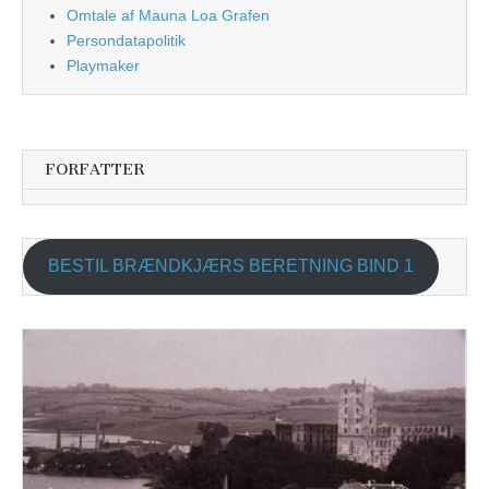
Omtale af Mauna Loa Grafen
Persondatapolitik
Playmaker
FORFATTER
BESTIL BRÆNDKJÆRS BERETNING BIND 1