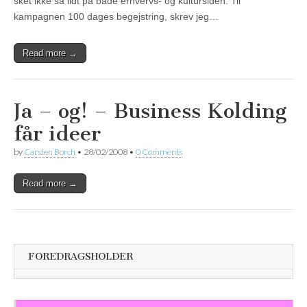
sket ikke så lidt på både erhvervs- og kultursiden. Til
kampagnen 100 dages begejstring, skrev jeg…
Read more →
Ja – og! – Business Kolding
får ideer
by
Carsten Borch
•
28/02/2008
•
0 Comments
Read more →
FOREDRAGSHOLDER