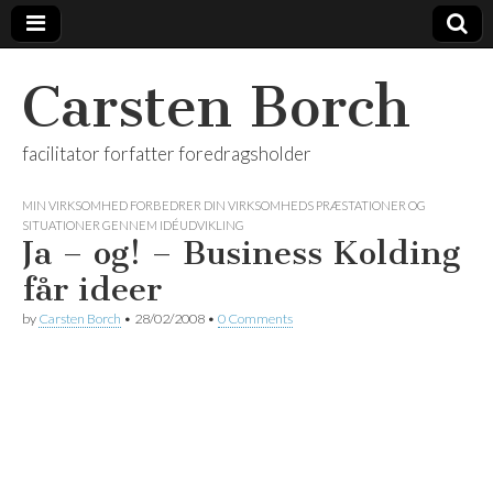
Carsten Borch
facilitator forfatter foredragsholder
MIN VIRKSOMHED FORBEDRER DIN VIRKSOMHEDS PRÆSTATIONER OG
SITUATIONER GENNEM IDÉUDVIKLING
Ja – og! – Business Kolding
får ideer
by
Carsten Borch
•
28/02/2008
•
0 Comments