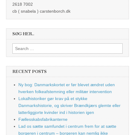
2618 7002
cb ( snabela ) carstenborch.dk
SØG HER..
Search
for:
RECENT POSTS
Ny bog: Danmarkskortet er før blevet ændret uden
hverken folkeafstemning eller militær intervention
Lokalhistoriker gør krav på et stykke
Danmarkshistorie, og skriver Brændkjærs glemte eller
latterliggjorte kvinder ind i historien igen
Fællesskabsfabrikanterne
Lad os sætte samfundet i centrum frem for at sætte
borgeren i centrum – borgeren kan nemlig ikke