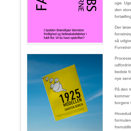
uge. Uge
den stor
fortællin
Der løse
forretni
så udgiv
Forretni
Processe
udfordri
bedste f
nye serv
På den m
kommer 
borgere t
Hovedudf
formuler
fremstill