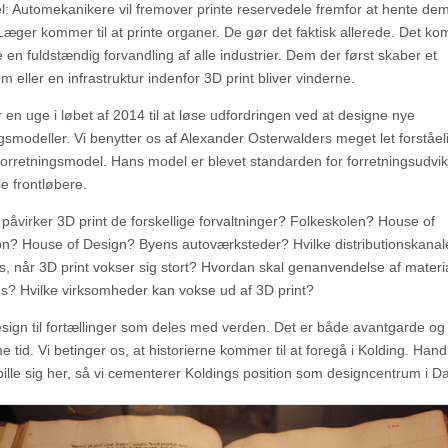
: Automekanikere vil fremover printe reservedele fremfor at hente de
Læger kommer til at printe organer. De gør det faktisk allerede. Det kom
 en fuldstændig forvandling af alle industrier. Dem der først skaber et
 eller en infrastruktur indenfor 3D print bliver vinderne.
 en uge i løbet af 2014 til at løse udfordringen ved at designe nye
ngsmodeller. Vi benytter os af Alexander Osterwalders meget let forståel
e forretningsmodel. Hans model er blevet standarden for forretningsudvik
le frontløbere.
påvirker 3D print de forskellige forvaltninger? Folkeskolen? House of
on? House of Design? Byens autoværksteder? Hvilke distributionskanale
, når 3D print vokser sig stort? Hvordan skal genanvendelse af materi
s? Hvilke virksomheder kan vokse ud af 3D print?
esign til fortællinger som deles med verden. Det er både avantgarde og f
tid. Vi betinger os, at historierne kommer til at foregå i Kolding. Hand
pille sig her, så vi cementerer Koldings position som designcentrum i 