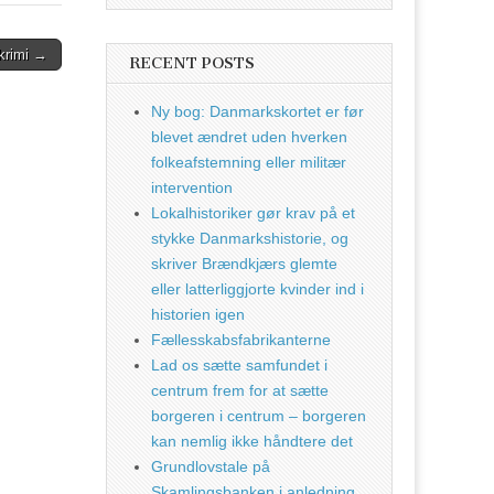
krimi →
RECENT POSTS
Ny bog: Danmarkskortet er før
blevet ændret uden hverken
folkeafstemning eller militær
intervention
Lokalhistoriker gør krav på et
stykke Danmarkshistorie, og
skriver Brændkjærs glemte
eller latterliggjorte kvinder ind i
historien igen
Fællesskabsfabrikanterne
Lad os sætte samfundet i
centrum frem for at sætte
borgeren i centrum – borgeren
kan nemlig ikke håndtere det
Grundlovstale på
Skamlingsbanken i anledning