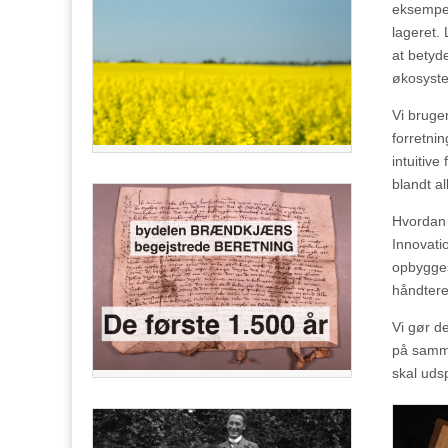
eksempel
lageret. 
at betyde
økosystem
Vi bruger
forretni
intuitiv
blandt al
Hvordan 
Innovati
opbygges
håndtere
Vi gør d
på samme 
skal uds