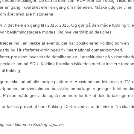
ngsmodelfortællinger. De kan få dem som PDF eller som ebog. Historier
 en gang i kvartalet eller en gang om måneden. Måske udgiver vi en 
om året med alle historierne.
r vi det hele en gang til i 2015. 2016. Og gør på den måde Kolding til e
vor beslutningstagere mødes. Og nye værditilbud designes.
træder ind i en række af events, der har positioneret Kolding som en
lingsrig by. Husforfatter-ordningen fik international opmærksomhed.
rfatter-projektet involverede detailhandlen. Læseklubber på virksomhed
specialer om på SDU. Kolding Krøniken lykkedes med at invitere tonea
 til Kolding.
ngerne skal ud på alle mulige platforme: Husstandsomdelte aviser, TV, r
rtphones, benzinstationer, busskilte, emballage, regninger. Intet medi
. På den måde gør vi det også nemmere for folk at dele fortællingerne.
er faktisk prøvet af her i Kolding. Derfor ved vi, at det virker. Nu skal d
.
gt som klumme i Kolding Ugeavis