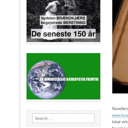
Noveller
www.bus
Search
lokal vi
for: