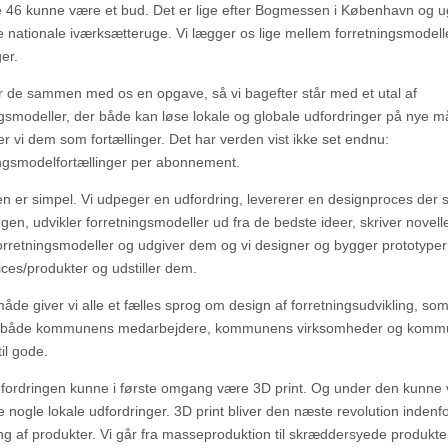
 46 kunne være et bud. Det er lige efter Bogmessen i København og u
e nationale iværksætteruge. Vi lægger os lige mellem forretningsmodell
ger.
r de sammen med os en opgave, så vi bagefter står med et utal af
ngsmodeller, der både kan løse lokale og globale udfordringer på nye 
er vi dem som fortællinger. Det har verden vist ikke set endnu:
ngsmodelfortællinger per abonnement.
n er simpel. Vi udpeger en udfordring, levererer en designproces der 
ngen, udvikler forretningsmodeller ud fra de bedste ideer, skriver novel
orretningsmodeller og udgiver dem og vi designer og bygger prototyper
ices/produkter og udstiller dem.
åde giver vi alle et fælles sprog om design af forretningsudvikling, so
både kommunens medarbejdere, kommunens virksomheder og komm
il gode.
ordringen kunne i første omgang være 3D print. Og under den kunne 
e nogle lokale udfordringer. 3D print bliver den næste revolution indenf
ing af produkter. Vi går fra masseproduktion til skræddersyede produkter