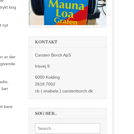
ne
trykt bog
t nyt
KONTAKT
Carsten Borch ApS
er er der
ngivende
Irisvej 9
6000 Kolding
adio,
2618 7002
e bør
cb ( snabela ) carstenborch.dk
et bare
SØG HER..
Search
for: