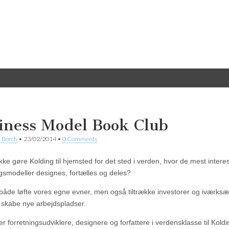
iness Model Book Club
 Borch
•
23/02/2014
•
0 Comments
kke gøre Kolding til hjemsted for det sted i verden, hvor de mest intere
ngsmodeller designes, fortælles og deles?
e både løfte vores egne evner, men også tiltrække investorer og iværksæ
skabe nye arbejdspladser.
rer forretningsudviklere, designere og forfattere i verdensklasse til Koldi