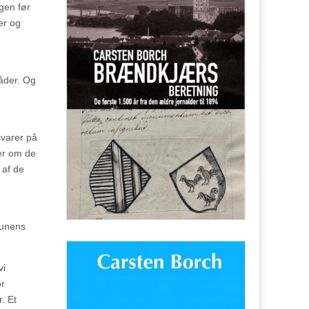
gen før
er og
måder. Og
svarer på
ler om de
 af de
m
unens
vi
or
. Et