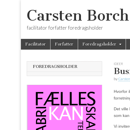
Carsten Borch
facilitator forfatter foredragsholder
Skip
Main
Facilitator
Forfatter
Foredragsholder
to
menu
content
IDEER
FOREDRAGSHOLDER
Bus
by
Carsten
Hvorfor i
forretni
Det vill
som kan 
Vi invite