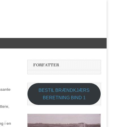
FORFATTER
ssante
BESTIL BRÆNDKJÆRS
BERETNING BIND 1
ttere,
ng i en