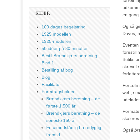
forretni
udkommer
SIDER
en gang 
Og så gø
100 dages begejstring
Davos, h
1925 modellen
1925-modellen
Eventen 
50 idéer på 30 minutter
forestil
Bestil Brændkjærs beretning –
Butiksfo
Bind 1
skrevet 
Bestilling af bog
forfattere
Blog
Facilitator
Fortælli
Foredragsholder
web, sma
Brændkjærs beretning – de
udelades
første 1.500 år
Formatet 
Brændkjærs beretning – de
skaleres
seneste 150 år
En uimodståelig bæredygtig
Også bra
fremtid