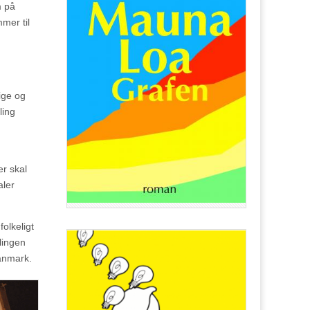
m på
mer til
ige og
ling
r skal
aler
olkeligt
lingen
Danmark.