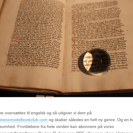
ne oversættes til engelsk og så udgiver vi dem på
inessmodelbookclub.com
og skaber således en helt ny genre. Og en he
rksomhed. Frontløbere fra hele verden kan abonnere på vores