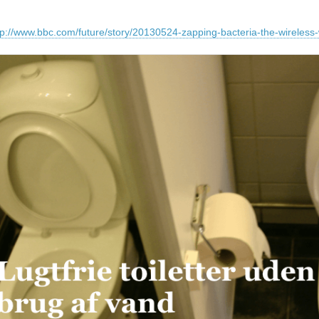
tp://www.bbc.com/future/story/20130524-zapping-bacteria-the-wireless