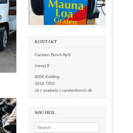
KONTAKT
Carsten Borch ApS
Irisvej 9
6000 Kolding
2618 7002
cb ( snabela ) carstenborch.dk
SØG HER..
Search
for: