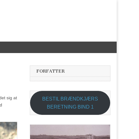
FORFATTER
et sig at
BESTIL BRÆNDKJÆRS
ed
BERETNING BIND 1