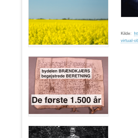
Kilde:
ht
virtual-o