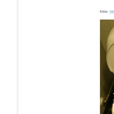
Kilde:
ht