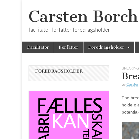
Carsten Borch
facilitator forfatter foredragsholder
Skip
Main
Facilitator
Forfatter
Foredragsholder
to
menu
content
BREAKING
FOREDRAGSHOLDER
Bre
by
Carsten
The brea
holde øj
potential