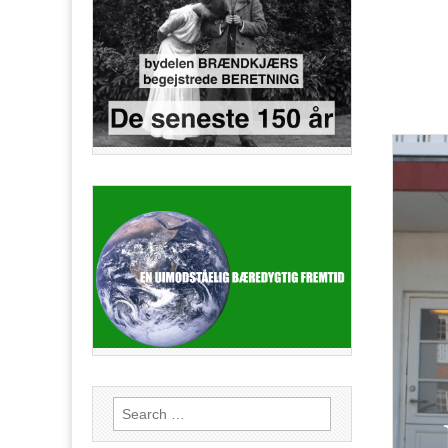
Search
for: