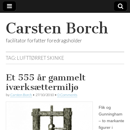
Carsten Borch
facilitator forfatter foredragsholder
TAG:
LUFTTØRRET SKINKE
Et 555 år gammelt
iværksættermiljø
by
Carsten Borch
•
27/10/2010
•
0 Comments
Flik og
Gunningham
– to markante
figurer i