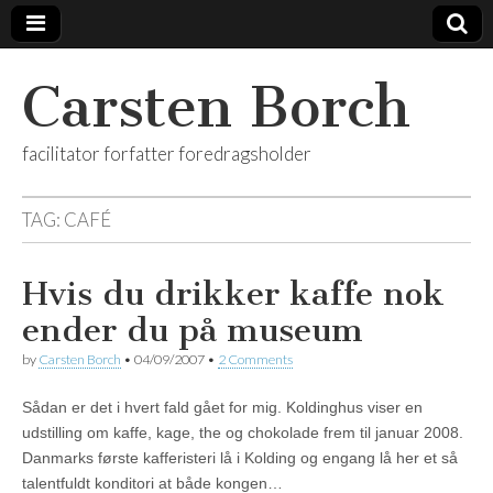
Carsten Borch
facilitator forfatter foredragsholder
TAG:
CAFÉ
Hvis du drikker kaffe nok
ender du på museum
by
Carsten Borch
•
04/09/2007
•
2 Comments
Sådan er det i hvert fald gået for mig. Koldinghus viser en
udstilling om kaffe, kage, the og chokolade frem til januar 2008.
Danmarks første kafferisteri lå i Kolding og engang lå her et så
talentfuldt konditori at både kongen…