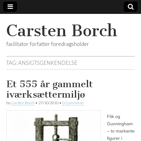
Carsten Borch
facilitator forfatter foredragsholder
TAG:
ANSIGTSGENKENDELSE
Et 555 år gammelt
iværksættermiljø
by
Carsten Borch
•
27/10/2010
•
0 Comments
Flik og
Gunningham
– to markante
figurer i