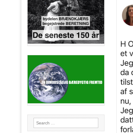
Search
for: