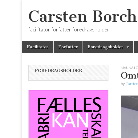
Carsten Borch
facilitator forfatter foredragsholder
Skip
Main
Facilitator
Forfatter
Foredragsholder
to
menu
content
MAUNA LO
FOREDRAGSHOLDER
Omt
by
Carsten