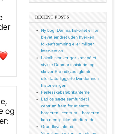
RECENT POSTS
Ny bog: Danmarkskortet er før
blevet ændret uden hverken
folkeafstemning eller militær
intervention
Lokalhistoriker gør krav på et
stykke Danmarkshistorie, og
skriver Brændkjærs glemte
eller latterliggjorte kvinder ind i
historien igen
Fællesskabsfabrikanterne
Lad os sætte samfundet i
centrum frem for at sætte
borgeren i centrum – borgeren
kan nemlig ikke håndtere det
Grundlovstale på
Skamlingsbanken i anledning