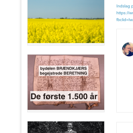
Indslag 
https://
fbclid