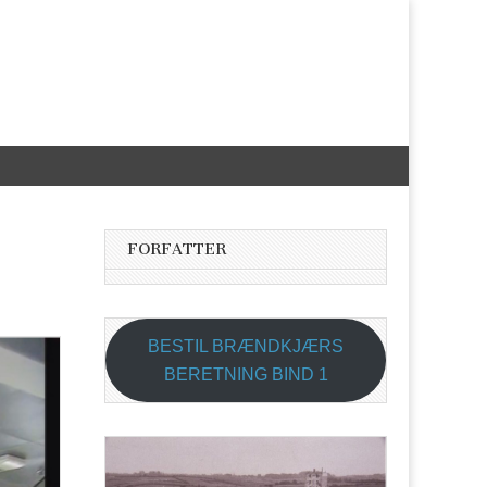
FORFATTER
BESTIL BRÆNDKJÆRS
BERETNING BIND 1