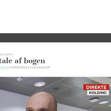
A GRAFEN
ale af bogen
on
 Borch
•
02/06/2021
•
Comments Off
Omtale
af
bogen