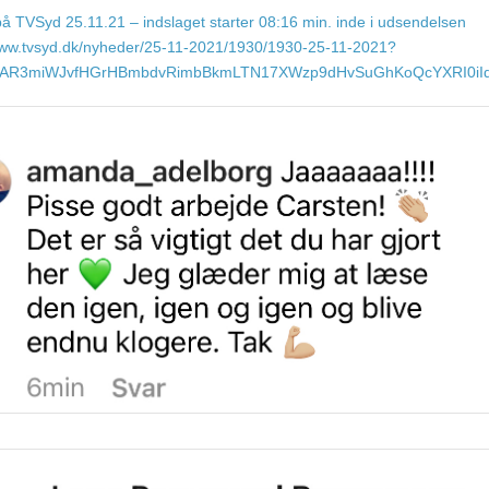
på TVSyd 25.11.21 – indslaget starter 08:16 min. inde i udsendelsen
www.tvsyd.dk/nyheder/25-11-2021/1930/1930-25-11-2021?
=IwAR3miWJvfHGrHBmbdvRimbBkmLTN17XWzp9dHvSuGhKoQcYXRI0iI