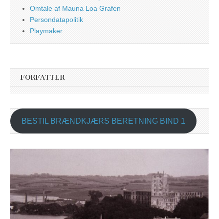
Omtale af Mauna Loa Grafen
Persondatapolitik
Playmaker
FORFATTER
BESTIL BRÆNDKJÆRS BERETNING BIND 1