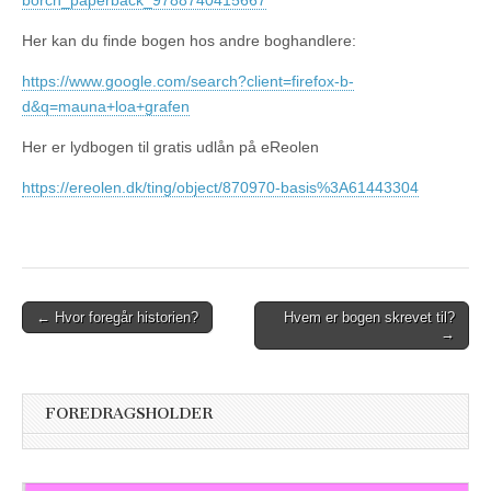
borch_paperback_9788740415667
Her kan du finde bogen hos andre boghandlere:
https://www.google.com/search?client=firefox-b-
d&q=mauna+loa+grafen
Her er lydbogen til gratis udlån på eReolen
https://ereolen.dk/ting/object/870970-basis%3A61443304
Post
← Hvor foregår historien?
Hvem er bogen skrevet til?
→
navigation
FOREDRAGSHOLDER