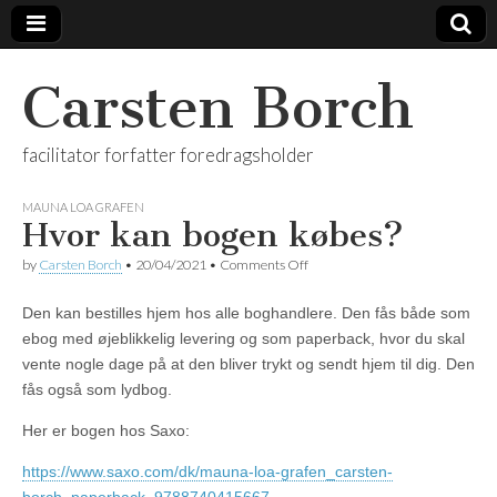
Carsten Borch
facilitator forfatter foredragsholder
MAUNA LOA GRAFEN
Hvor kan bogen købes?
on
by
Carsten Borch
•
20/04/2021
•
Comments Off
Hvor
kan
Den kan bestilles hjem hos alle boghandlere. Den fås både som
bogen
købes?
ebog med øjeblikkelig levering og som paperback, hvor du skal
vente nogle dage på at den bliver trykt og sendt hjem til dig. Den
fås også som lydbog.
Her er bogen hos Saxo:
https://www.saxo.com/dk/mauna-loa-grafen_carsten-