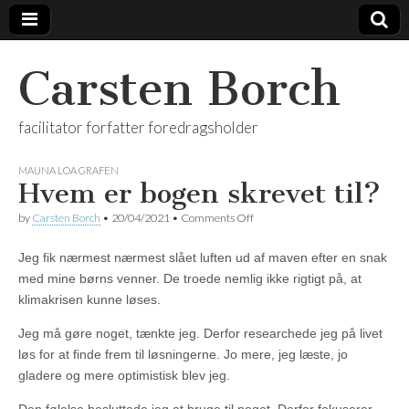
Carsten Borch
facilitator forfatter foredragsholder
MAUNA LOA GRAFEN
Hvem er bogen skrevet til?
on
by
Carsten Borch
•
20/04/2021
•
Comments Off
Hvem
er
Jeg fik nærmest nærmest slået luften ud af maven efter en snak
bogen
skrevet
med mine børns venner. De troede nemlig ikke rigtigt på, at
til?
klimakrisen kunne løses.
Jeg må gøre noget, tænkte jeg. Derfor researchede jeg på livet
løs for at finde frem til løsningerne. Jo mere, jeg læste, jo
gladere og mere optimistisk blev jeg.