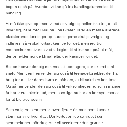
Den følelse besluttede jeg at bruge til noget. Derfor fokuserer
bogen også på, hvordan vi kan gå fra handlingslammelse til
handling.
Vi må ikke give op, men vi må selvfølgelig heller ikke tro, at alt
løser sig, bare fordi Mauna Loa Grafen lister en masse allerede
eksisterende løsninger op. Løsningerne skal jo vælges og
indføres, så vi skal fortsat kæmpe for det, men jeg tror
mennesker motiveres ved udsigten til at kunne opnå et mål,
derfor hylder jeg de klimahelte, der kæmper for det.
Bogen henvender sig nok mest til teenagere, der er trætte af
snak. Men den henvender sig også til teenageforældre, der har
brug for at give deres børn et håb om, at klimakrisen kan løses.
Og så henvender den sig også til virksomhederne, som i mange
år har været skældt ud, men som lige nu har en kæmpe chance
for at bidrage positivt.
Som vælgere stemmer vi hvert fjerde år, men som kunder
stemmer vi jo hver dag. Dankortet er lige så vigtigt som
stemmekortet, når du gerne vil accelerere den grønne