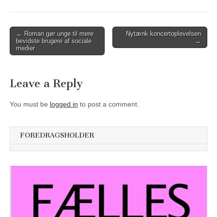
Post
← Roman gør unge til mere
Nytænk koncertoplevelsen
bevidste brugere af sociale
→
navigation
medier
Leave a Reply
You must be
logged in
to post a comment.
FOREDRAGSHOLDER