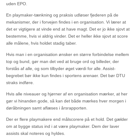
uden EPO.
En playmaker-tænkning og praksis udløser fjederen på de
mekanismer, der i forvejen findes i en organisation. Vi lærer at
det er vigtigere at vinde end at have magt. Det er jo ikke sjovt at
bestemme, hvis vi aldrig vinder. Det er heller ikke sjovt at score
alle målene, hvis holdet stadig taber.
Hvis man i en organisation ønsker en større forbindelse mellem
top og bund, gør man det ved at bruge ord og billeder, der
forstås af alle, og som tilbyder øget værdi for alle. Assist-
begrebet bør ikke kun findes i sportens arenaer. Det bør DTU
straks indføre.
Hvis alle niveauer og hjørner af en organisation mærker, at her
gør vi hinanden gode, så kan det både mærkes hver morgen i
døråbningen samt aflæses i årsrapporten.
Der er flere playmakere end målscorere på et hold. Det gælder
om at bygge status ind i at være playmaker. Dem der laver
assists skal noteres og hyldes.