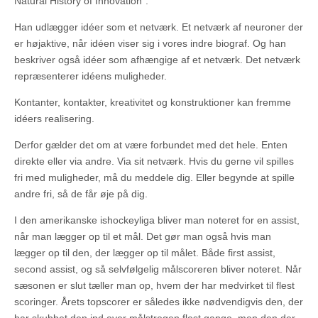
Natural History of Innovation”.
Han udlægger idéer som et netværk. Et netværk af neuroner der
er højaktive, når idéen viser sig i vores indre biograf. Og han
beskriver også idéer som afhængige af et netværk. Det netværk
repræsenterer idéens muligheder.
Kontanter, kontakter, kreativitet og konstruktioner kan fremme
idéers realisering.
Derfor gælder det om at være forbundet med det hele. Enten
direkte eller via andre. Via sit netværk. Hvis du gerne vil spilles
fri med muligheder, må du meddele dig. Eller begynde at spille
andre fri, så de får øje på dig.
I den amerikanske ishockeyliga bliver man noteret for en assist,
når man lægger op til et mål. Det gør man også hvis man
lægger op til den, der lægger op til målet. Både first assist,
second assist, og så selvfølgelig målscoreren bliver noteret. Når
sæsonen er slut tæller man op, hvem der har medvirket til flest
scoringer. Årets topscorer er således ikke nødvendigvis den, der