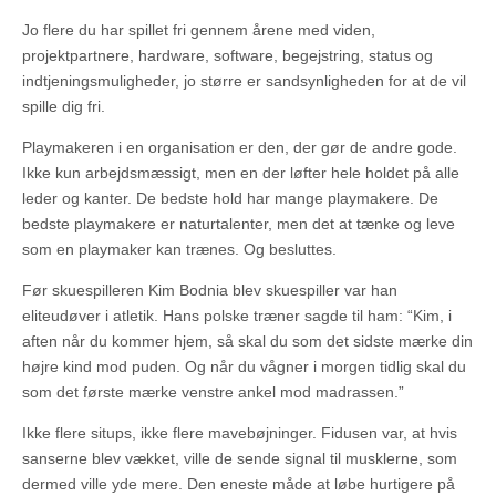
Jo flere du har spillet fri gennem årene med viden,
projektpartnere, hardware, software, begejstring, status og
indtjeningsmuligheder, jo større er sandsynligheden for at de vil
spille dig fri.
Playmakeren i en organisation er den, der gør de andre gode.
Ikke kun arbejdsmæssigt, men en der løfter hele holdet på alle
leder og kanter. De bedste hold har mange playmakere. De
bedste playmakere er naturtalenter, men det at tænke og leve
som en playmaker kan trænes. Og besluttes.
Før skuespilleren Kim Bodnia blev skuespiller var han
eliteudøver i atletik. Hans polske træner sagde til ham: “Kim, i
aften når du kommer hjem, så skal du som det sidste mærke din
højre kind mod puden. Og når du vågner i morgen tidlig skal du
som det første mærke venstre ankel mod madrassen.”
Ikke flere situps, ikke flere mavebøjninger. Fidusen var, at hvis
sanserne blev vækket, ville de sende signal til musklerne, som
dermed ville yde mere. Den eneste måde at løbe hurtigere på