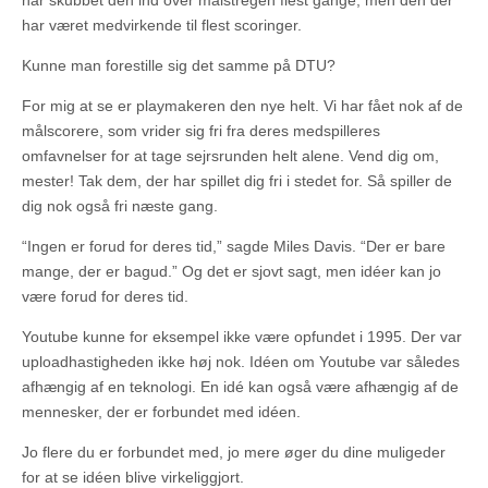
har skubbet den ind over målstregen flest gange, men den der
har været medvirkende til flest scoringer.
Kunne man forestille sig det samme på DTU?
For mig at se er playmakeren den nye helt. Vi har fået nok af de
målscorere, som vrider sig fri fra deres medspilleres
omfavnelser for at tage sejrsrunden helt alene. Vend dig om,
mester! Tak dem, der har spillet dig fri i stedet for. Så spiller de
dig nok også fri næste gang.
“Ingen er forud for deres tid,” sagde Miles Davis. “Der er bare
mange, der er bagud.” Og det er sjovt sagt, men idéer kan jo
være forud for deres tid.
Youtube kunne for eksempel ikke være opfundet i 1995. Der var
uploadhastigheden ikke høj nok. Idéen om Youtube var således
afhængig af en teknologi. En idé kan også være afhængig af de
mennesker, der er forbundet med idéen.
Jo flere du er forbundet med, jo mere øger du dine muligeder
for at se idéen blive virkeliggjort.