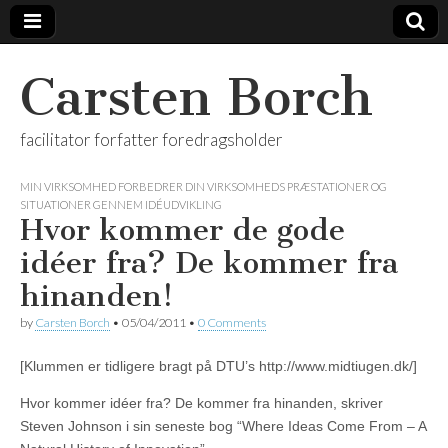
Carsten Borch
facilitator forfatter foredragsholder
MIN VIRKSOMHED FORBEDRER DIN VIRKSOMHEDS PRÆSTATIONER OG
SITUATIONER GENNEM IDÉUDVIKLING
Hvor kommer de gode
idéer fra? De kommer fra
hinanden!
by
Carsten Borch
•
05/04/2011
•
0 Comments
[Klummen er tidligere bragt på DTU’s http://www.midtiugen.dk/]
Hvor kommer idéer fra? De kommer fra hinanden, skriver
Steven Johnson i sin seneste bog “Where Ideas Come From – A