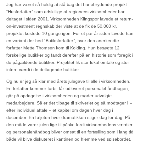
Jeg har været så heldig at stå bag det banebrydende projekt
“Husforfatter” som adskillige af regionens virksomheder har
deltaget i siden 2001. Virksomheden Klingspor lavede et return-
on-investment regnskab der viste at de fik de 50.000 kr.
projektet kostede 10 gange igen. For et par år siden lavede han
en variant der hed “Butiksforfatter”, hvor den anerkendte
forfatter Mette Thomsen kom til Kolding. Hun besøgte 12
forskellige butikker og fandt derefter på en historie som foregik i
de pågældende butikker. Projektet fik stor lokal omtale og stor
intern værdi i de deltagende butikker.
Og nu er jeg så klar med årets julegave til alle i virksomheden.
En forfatter kommer forbi, får udleveret personalehåndbogen,
går på opdagelse i virksomheden og møder udvalgte
medarbejdere. Så er det tilbage til skriveriet og så modtager I –
efter individuel aftale – et kapitel om dagen hver dag i
december. En føljeton hvor dramatikken stiger dag for dag. På
den måde varer julen lige til påske fordi virksomhedens værdier
og personalehåndbog bliver omsat til en fortælling som i lang tid
både vil blive diskuteret i kantinen og hjemme ved spisebordet.