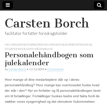
Carsten Borch
facilitator forfatter foredragsholder
MIN VIRKSOMHED FORBEDRER DIN VIRKSOMHEDS PRÆSTATIONER OG
SITUATIONER GENNEM IDÉUDVIKLING
Personalehåndbogen som
julekalender
by
Carsten Borch
•
11/12/2009
•
0 Comments
Hvor mange af dine medarbejdere slår op i deres
personalehåndbog? Hvor mange kan overhovedet huske hvad
der står i den? Hyr en forfatter og få personalehåndbogen lavet
om til fortællinger. Fortællinger huskes bedre end fakta fordi de
vækker vores nysgerrighed og det stimulerer hukommelsen.