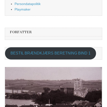
Persondatapolitik
Playmaker
FORFATTER
BESTIL BRÆNDKJÆRS BERETNING BIND 1