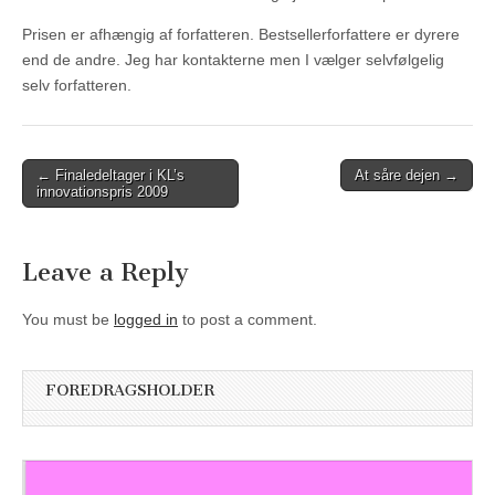
Prisen er afhængig af forfatteren. Bestsellerforfattere er dyrere
end de andre. Jeg har kontakterne men I vælger selvfølgelig
selv forfatteren.
Post
← Finaledeltager i KL’s
At såre dejen →
innovationspris 2009
navigation
Leave a Reply
You must be
logged in
to post a comment.
FOREDRAGSHOLDER