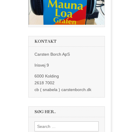
KONTAKT
Carsten Borch ApS
Irisvej 9
6000 Kolding
2618 7002
cb ( snabela ) carstenborch.dk
SØG HER..
Search
for: