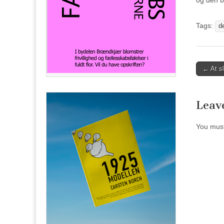
og den 
Tags:
d
Post
← At sl
naviga
Leav
You mus