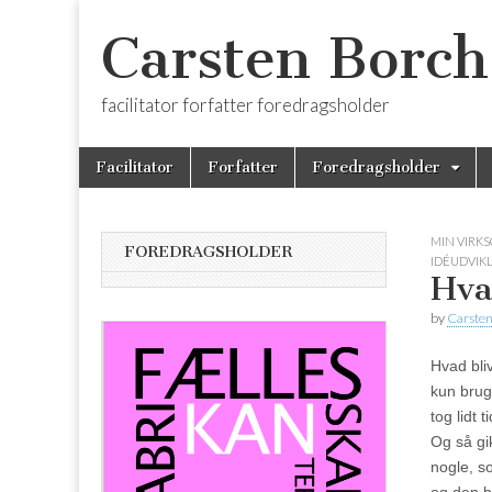
Carsten Borch
facilitator forfatter foredragsholder
Skip
Main
Facilitator
Forfatter
Foredragsholder
to
menu
content
MIN VIRK
FOREDRAGSHOLDER
IDÉUDVIK
Hva
by
Carsten
Hvad bli
kun brug
tog lidt
Og så gi
nogle, s