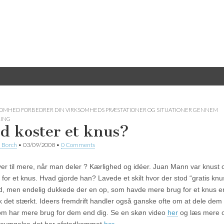
SOMHED FORBEDRER DIN VIRKSOMHEDS PRÆSTATIONER OG SITUATIONER GENNEM
LING
d koster et knus?
 Borch
•
03/09/2008
•
0 Comments
ver til mere, når man deler ? Kærlighed og idéer. Juan Mann var knust
 for et knus. Hvad gjorde han? Lavede et skilt hvor der stod “gratis knu
 tid, men endelig dukkede der en op, som havde mere brug for et knus 
k det stærkt. Ideers fremdrift handler også ganske ofte om at dele de
om har mere brug for dem end dig. Se en skøn video
her
og læs mere 