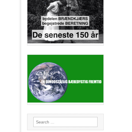
Search
for: