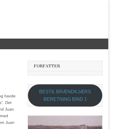
FORFATTER
BESTIL BRÆNDKJÆRS
 og havde
BERETNING BIND 1
s”. Det
end Juan.
m med
om Juan