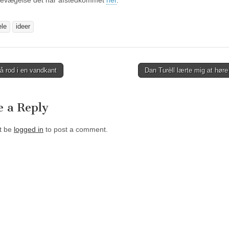
bevægelse det har afstedkommet
her
.
ele
ideer
å rod i en vandkant
Dan Turèll lærte mig at hør
tion
e a Reply
t be
logged in
to post a comment.