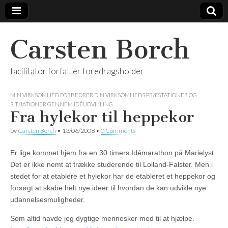
Carsten Borch
facilitator forfatter foredragsholder
MIN VIRKSOMHED FORBEDRER DIN VIRKSOMHEDS PRÆSTATIONER OG
SITUATIONER GENNEM IDÉUDVIKLING
Fra hylekor til heppekor
by
Carsten Borch
•
13/06/2008
•
0 Comments
Er lige kommet hjem fra en 30 timers Idémarathon på Marielyst.
Det er ikke nemt at trække studerende til Lolland-Falster. Men i
stedet for at etablere et hylekor har de etableret et heppekor og
forsøgt at skabe helt nye ideer til hvordan de kan udvikle nye
udannelsesmuligheder.
Som altid havde jeg dygtige mennesker med til at hjælpe.