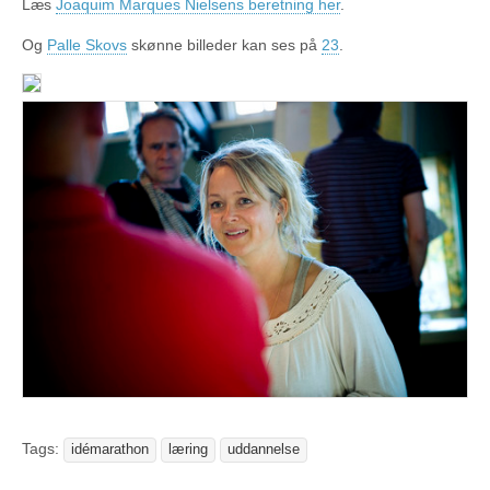
Læs
Joaquim Marques Nielsens beretning her
.
Og
Palle Skovs
skønne billeder kan ses på
23
.
Tags:
idémarathon
læring
uddannelse