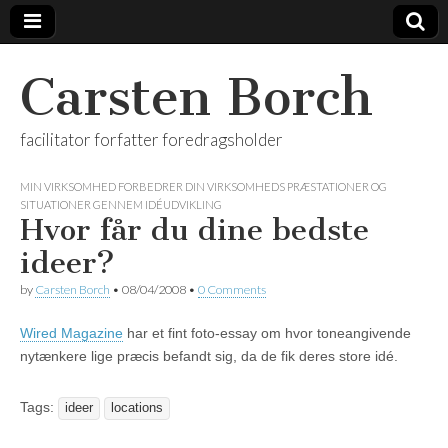
Carsten Borch
facilitator forfatter foredragsholder
MIN VIRKSOMHED FORBEDRER DIN VIRKSOMHEDS PRÆSTATIONER OG
SITUATIONER GENNEM IDÉUDVIKLING
Hvor får du dine bedste
ideer?
by
Carsten Borch
•
08/04/2008
•
0 Comments
Wired Magazine
har et fint foto-essay om hvor toneangivende
nytænkere lige præcis befandt sig, da de fik deres store idé.
Tags:
ideer
locations