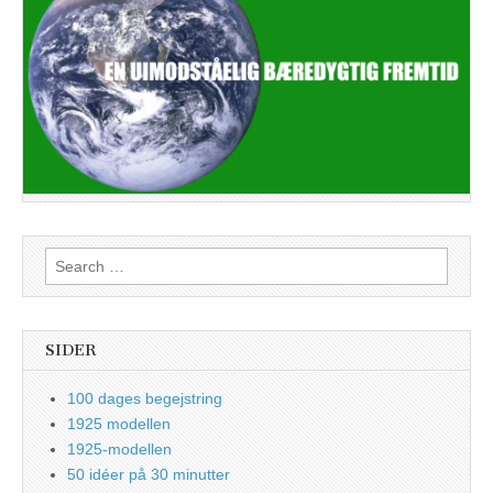
Search
for:
SIDER
100 dages begejstring
1925 modellen
1925-modellen
50 idéer på 30 minutter