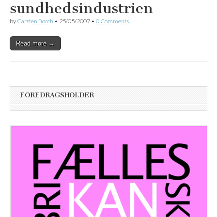
sundhedsindustrien
by
Carsten Borch
•
25/05/2007
•
0 Comments
Read more →
FOREDRAGSHOLDER