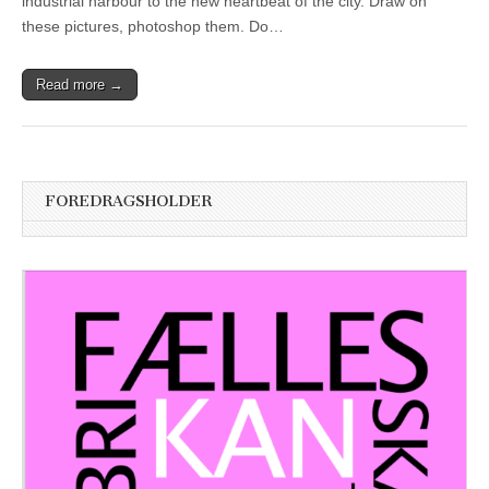
industrial harbour to the new heartbeat of the city. Draw on
these pictures, photoshop them. Do…
Read more →
FOREDRAGSHOLDER