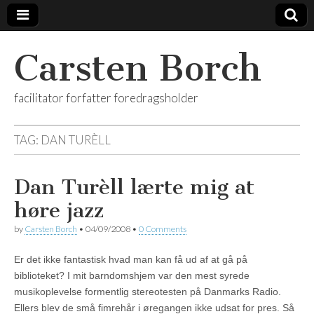
Carsten Borch
facilitator forfatter foredragsholder
TAG:
DAN TURÈLL
Dan Turèll lærte mig at
høre jazz
by
Carsten Borch
•
04/09/2008
•
0 Comments
Er det ikke fantastisk hvad man kan få ud af at gå på
biblioteket? I mit barndomshjem var den mest syrede
musikoplevelse formentlig stereotesten på Danmarks Radio.
Ellers blev de små fimrehår i øregangen ikke udsat for pres. Så