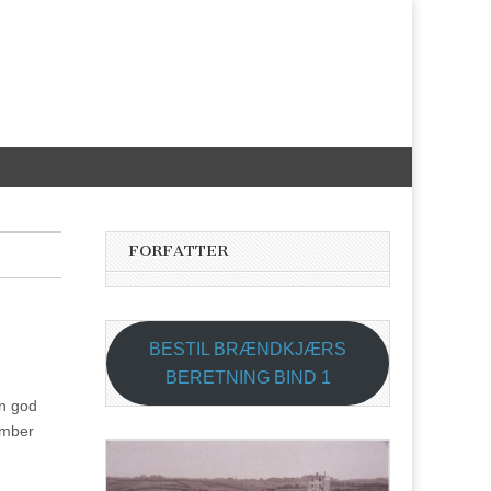
FORFATTER
BESTIL BRÆNDKJÆRS
BERETNING BIND 1
en god
ember