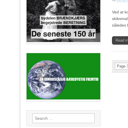
Ved at k
skibsmal
således 
Read 
Page 3
Search
for: