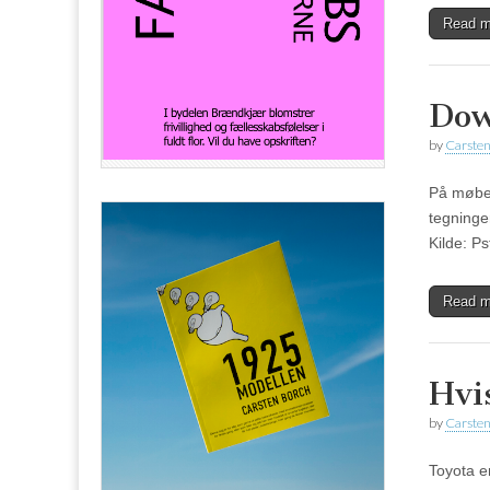
Read 
Dow
by
Carsten
På møbel
tegninger
Kilde: P
Read 
Hvi
by
Carsten
Toyota er