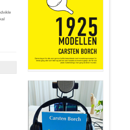
dvikle
kal