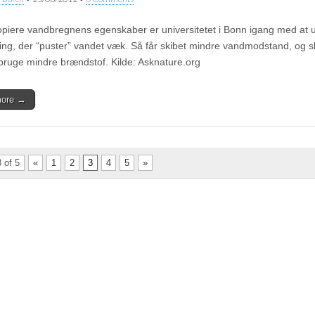
opiere vandbregnens egenskaber er universitetet i Bonn igang med at u
ing, der “puster” vandet væk. Så får skibet mindre vandmodstand, og s
bruge mindre brændstof. Kilde: Asknature.org
more →
 of 5
«
1
2
3
4
5
»