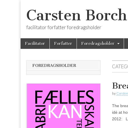
Carsten Borch
facilitator forfatter foredragsholder
Skip
Main
Facilitator
Forfatter
Foredragsholder
to
menu
content
FOREDRAGSHOLDER
CATEG
Bre
by
Carsten
The brea
idé at h
2012: Le