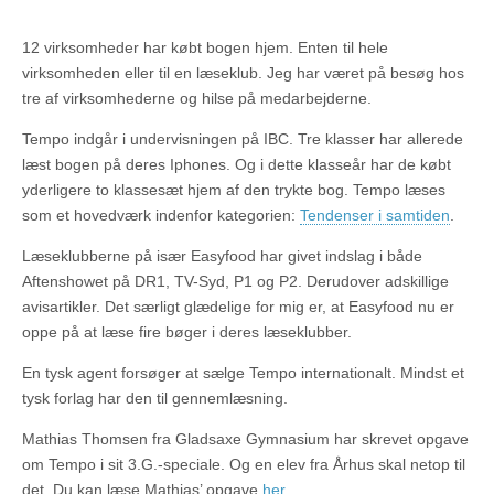
12 virksomheder har købt bogen hjem. Enten til hele
virksomheden eller til en læseklub. Jeg har været på besøg hos
tre af virksomhederne og hilse på medarbejderne.
Tempo indgår i undervisningen på IBC. Tre klasser har allerede
læst bogen på deres Iphones. Og i dette klasseår har de købt
yderligere to klassesæt hjem af den trykte bog. Tempo læses
som et hovedværk indenfor kategorien:
Tendenser i samtiden
.
Læseklubberne på især Easyfood har givet indslag i både
Aftenshowet på DR1, TV-Syd, P1 og P2. Derudover adskillige
avisartikler. Det særligt glædelige for mig er, at Easyfood nu er
oppe på at læse fire bøger i deres læseklubber.
En tysk agent forsøger at sælge Tempo internationalt. Mindst et
tysk forlag har den til gennemlæsning.
Mathias Thomsen fra Gladsaxe Gymnasium har skrevet opgave
om Tempo i sit 3.G.-speciale. Og en elev fra Århus skal netop til
det. Du kan læse Mathias’ opgave
her
.