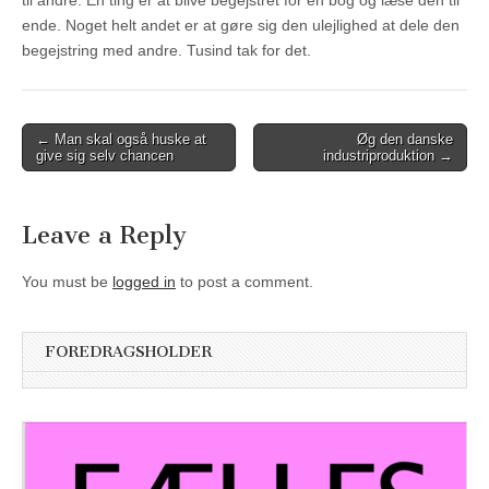
til andre. En ting er at blive begejstret for en bog og læse den til
ende. Noget helt andet er at gøre sig den ulejlighed at dele den
begejstring med andre. Tusind tak for det.
Post
← Man skal også huske at
Øg den danske
give sig selv chancen
industriproduktion →
navigation
Leave a Reply
You must be
logged in
to post a comment.
FOREDRAGSHOLDER