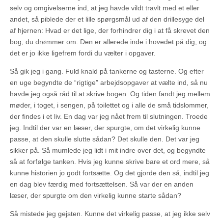
selv og omgivelserne ind, at jeg havde vildt travlt med et eller
andet, så piblede der et lille spørgsmål ud af den drillesyge del
af hjernen: Hvad er det lige, der forhindrer dig i at få skrevet den
bog, du drømmer om. Den er allerede inde i hovedet på dig, og
det er jo ikke ligefrem fordi du vælter i opgaver.
Så gik jeg i gang. Fuld knald på tankerne og tasterne. Og efter
en uge begyndte de “rigtige” arbejdsopgaver at vælte ind, så nu
havde jeg også råd til at skrive bogen. Og tiden fandt jeg mellem
møder, i toget, i sengen, på toilettet og i alle de små tidslommer,
der findes i et liv. En dag var jeg nået frem til slutningen. Troede
jeg. Indtil der var en læser, der spurgte, om det virkelig kunne
passe, at den skulle slutte sådan? Det skulle den. Det var jeg
sikker på. Så mumlede jeg lidt i mit indre over det, og begyndte
så at forfølge tanken. Hvis jeg kunne skrive bare et ord mere, så
kunne historien jo godt fortsætte. Og det gjorde den så, indtil jeg
en dag blev færdig med fortsættelsen. Så var der en anden
læser, der spurgte om den virkelig kunne starte sådan?
Så mistede jeg gejsten. Kunne det virkelig passe, at jeg ikke selv