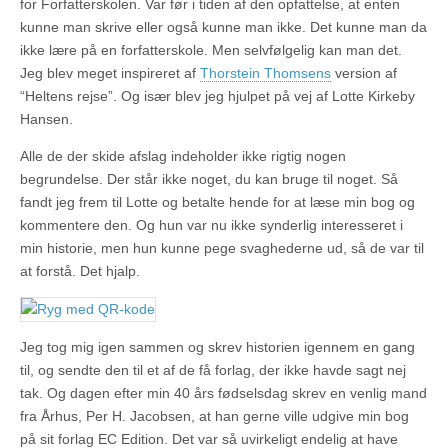
for Forfatterskolen. Var før i tiden af den opfattelse, at enten
kunne man skrive eller også kunne man ikke. Det kunne man da
ikke lære på en forfatterskole. Men selvfølgelig kan man det.
Jeg blev meget inspireret af
Thorstein Thomsens
version af
“Heltens rejse”. Og især blev jeg hjulpet på vej af Lotte Kirkeby
Hansen.
Alle de der skide afslag indeholder ikke rigtig nogen
begrundelse. Der står ikke noget, du kan bruge til noget. Så
fandt jeg frem til Lotte og betalte hende for at læse min bog og
kommentere den. Og hun var nu ikke synderlig interesseret i
min historie, men hun kunne pege svaghederne ud, så de var til
at forstå. Det hjalp.
Jeg tog mig igen sammen og skrev historien igennem en gang
til, og sendte den til et af de få forlag, der ikke havde sagt nej
tak. Og dagen efter min 40 års fødselsdag skrev en venlig mand
fra Århus, Per H. Jacobsen, at han gerne ville udgive min bog
på sit forlag EC Edition. Det var så uvirkeligt endelig at have