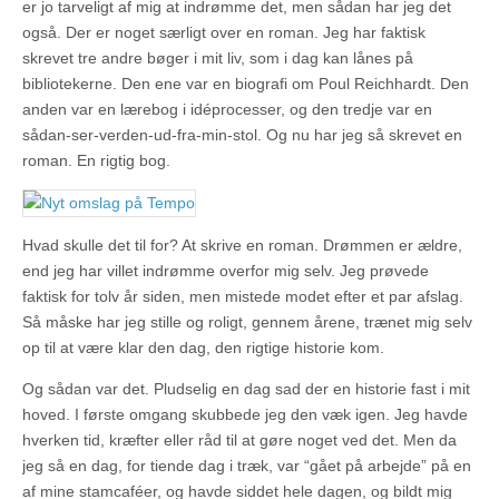
er jo tarveligt af mig at indrømme det, men sådan har jeg det
også. Der er noget særligt over en roman. Jeg har faktisk
skrevet tre andre bøger i mit liv, som i dag kan lånes på
bibliotekerne. Den ene var en biografi om Poul Reichhardt. Den
anden var en lærebog i idéprocesser, og den tredje var en
sådan-ser-verden-ud-fra-min-stol. Og nu har jeg så skrevet en
roman. En rigtig bog.
Hvad skulle det til for? At skrive en roman. Drømmen er ældre,
end jeg har villet indrømme overfor mig selv. Jeg prøvede
faktisk for tolv år siden, men mistede modet efter et par afslag.
Så måske har jeg stille og roligt, gennem årene, trænet mig selv
op til at være klar den dag, den rigtige historie kom.
Og sådan var det. Pludselig en dag sad der en historie fast i mit
hoved. I første omgang skubbede jeg den væk igen. Jeg havde
hverken tid, kræfter eller råd til at gøre noget ved det. Men da
jeg så en dag, for tiende dag i træk, var “gået på arbejde” på en
af mine stamcaféer, og havde siddet hele dagen, og bildt mig