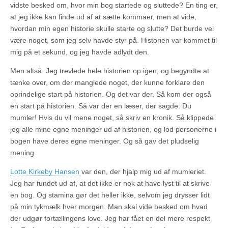
vidste besked om, hvor min bog startede og sluttede? En ting er,
at jeg ikke kan finde ud af at sætte kommaer, men at vide,
hvordan min egen historie skulle starte og slutte? Det burde vel
være noget, som jeg selv havde styr på. Historien var kommet til
mig på et sekund, og jeg havde adlydt den.
Men altså. Jeg trevlede hele historien op igen, og begyndte at
tænke over, om der manglede noget, der kunne forklare den
oprindelige start på historien. Og det var der. Så kom der også
en start på historien. Så var der en læser, der sagde: Du
mumler! Hvis du vil mene noget, så skriv en kronik. Så klippede
jeg alle mine egne meninger ud af historien, og lod personerne i
bogen have deres egne meninger. Og så gav det pludselig
mening.
Lotte Kirkeby Hansen
var den, der hjalp mig ud af mumleriet.
Jeg har fundet ud af, at det ikke er nok at have lyst til at skrive
en bog. Og stamina gør det heller ikke, selvom jeg drysser lidt
på min tykmælk hver morgen. Man skal vide besked om hvad
der udgør fortællingens love. Jeg har fået en del mere respekt