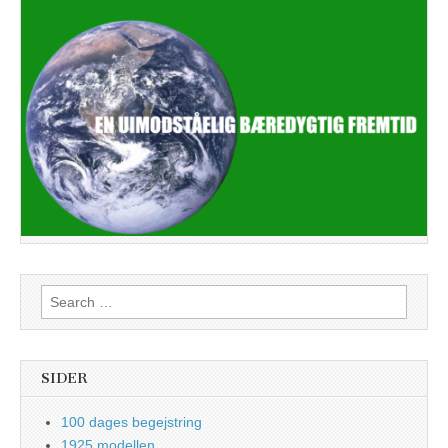
Search
for:
SIDER
100 dages begejstring
1925 modellen