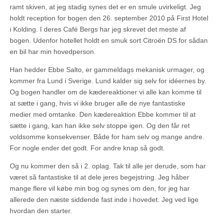
ramt skiven, at jeg stadig synes det er en smule uvirkeligt. Jeg
holdt reception for bogen den 26. september 2010 på First Hotel
i Kolding. I deres Café Bergs har jeg skrevet det meste af
bogen. Udenfor hotellet holdt en smuk sort Citroën DS for sådan
en bil har min hovedperson.
Han hedder Ebbe Salto, er gammeldags mekanisk urmager, og
kommer fra Lund i Sverige. Lund kalder sig selv for idéernes by.
Og bogen handler om de kædereaktioner vi alle kan komme til
at sætte i gang, hvis vi ikke bruger alle de nye fantastiske
medier med omtanke. Den kædereaktion Ebbe kommer til at
sætte i gang, kan han ikke selv stoppe igen. Og den får ret
voldsomme konsekvenser. Både for ham selv og mange andre.
For nogle ender det godt. For andre knap så godt.
Og nu kommer den så i 2. oplag. Tak til alle jer derude, som har
været så fantastiske til at dele jeres begejstring. Jeg håber
mange flere vil købe min bog og synes om den, for jeg har
allerede den næste siddende fast inde i hovedet. Jeg ved lige
hvordan den starter.