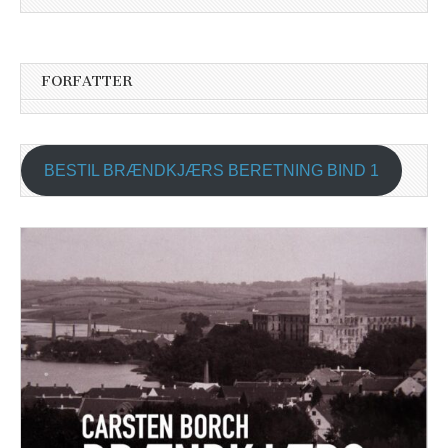
FORFATTER
BESTIL BRÆNDKJÆRS BERETNING BIND 1